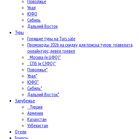
Поволжье
Урал
ЮФО
Сибирь
Дальний Восток
Туры
Горящие туры на Turs.sale
Промокоды 2026 на скидку для поиска туров: травелата,
онлайнтурс, левел тревел
Москва (и ЦФО)*
СПб (и СЗФО)*
Поволжье*
Урал*
ЮФО*
Сибирь*
Дальний Восток*
Зарубежье
Турция
Армения
Казахстан
Узбекистан
Отели
Бонусы