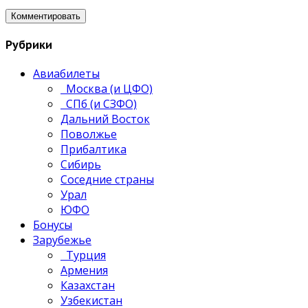
Рубрики
Авиабилеты
Москва (и ЦФО)
СПб (и СЗФО)
Дальний Восток
Поволжье
Прибалтика
Сибирь
Соседние страны
Урал
ЮФО
Бонусы
Зарубежье
Турция
Армения
Казахстан
Узбекистан