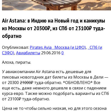
Air Astana: в Индию на Новый год и каникулы
из Москвы от 20300₽, из СПб от 23100₽ туда-
обратно
Опубликовал:
Pirates Avia
Москва (и ЦФО)
,
СПб (и
СЗФО)
,
Авиабилеты
29.06.2016
0
Алоха, пираты.
У авиакомпании Air Astana есть дешевые для
пиковых новогодних дат билеты из Москвы в Дели —
от 20300
21000
₽ туда-обратно. *ОБНОВЛЕНО* Все
еще есть, даже немного дешевле в связи с падением
курса евро. Также можно подобрать варианты из СПб
от 23100₽ туда-обратно.
Цена не то чтобы сильно низкая, но для этого сезона