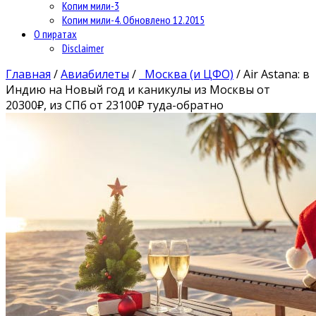
Копим мили-3
Копим мили-4. Обновлено 12.2015
О пиратах
Disclaimer
Главная
/
Авиабилеты
/
Москва (и ЦФО)
/
Air Astana: в
Индию на Новый год и каникулы из Москвы от
20300₽, из СПб от 23100₽ туда-обратно