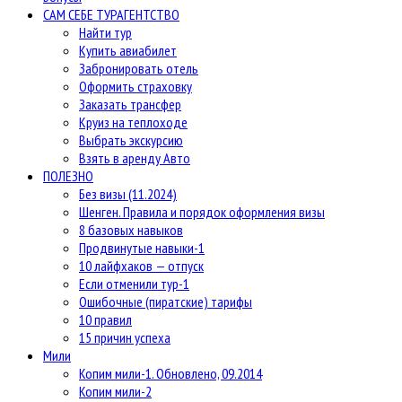
САМ СЕБЕ ТУРАГЕНТСТВО
Найти тур
Купить авиабилет
Забронировать отель
Оформить страховку
Заказать трансфер
Круиз на теплоходе
Выбрать экскурсию
Взять в аренду Авто
ПОЛЕЗНО
Без визы (11.2024)
Шенген. Правила и порядок оформления визы
8 базовых навыков
Продвинутые навыки-1
10 лайфхаков — отпуск
Если отменили тур-1
Ошибочные (пиратские) тарифы
10 правил
15 причин успеха
Мили
Копим мили-1. Обновлено, 09.2014
Копим мили-2