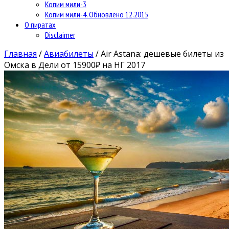
Копим мили-3
Копим мили-4. Обновлено 12.2015
О пиратах
Disclaimer
Главная
/
Авиабилеты
/
Air Astana: дешевые билеты из
Омска в Дели от 15900₽ на НГ 2017