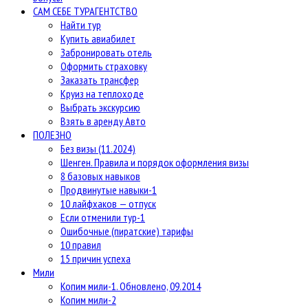
САМ СЕБЕ ТУРАГЕНТСТВО
Найти тур
Купить авиабилет
Забронировать отель
Оформить страховку
Заказать трансфер
Круиз на теплоходе
Выбрать экскурсию
Взять в аренду Авто
ПОЛЕЗНО
Без визы (11.2024)
Шенген. Правила и порядок оформления визы
8 базовых навыков
Продвинутые навыки-1
10 лайфхаков — отпуск
Если отменили тур-1
Ошибочные (пиратские) тарифы
10 правил
15 причин успеха
Мили
Копим мили-1. Обновлено, 09.2014
Копим мили-2