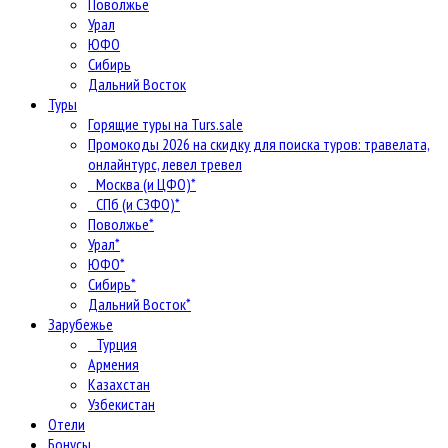
Поволжье
Урал
ЮФО
Сибирь
Дальний Восток
Туры
Горящие туры на Turs.sale
Промокоды 2026 на скидку для поиска туров: травелата,
онлайнтурс, левел тревел
Москва (и ЦФО)*
СПб (и СЗФО)*
Поволжье*
Урал*
ЮФО*
Сибирь*
Дальний Восток*
Зарубежье
Турция
Армения
Казахстан
Узбекистан
Отели
Бонусы