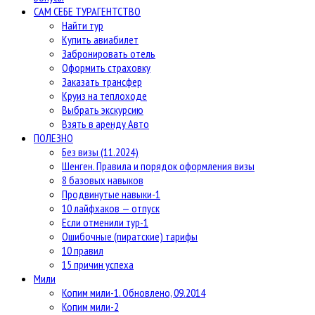
САМ СЕБЕ ТУРАГЕНТСТВО
Найти тур
Купить авиабилет
Забронировать отель
Оформить страховку
Заказать трансфер
Круиз на теплоходе
Выбрать экскурсию
Взять в аренду Авто
ПОЛЕЗНО
Без визы (11.2024)
Шенген. Правила и порядок оформления визы
8 базовых навыков
Продвинутые навыки-1
10 лайфхаков — отпуск
Если отменили тур-1
Ошибочные (пиратские) тарифы
10 правил
15 причин успеха
Мили
Копим мили-1. Обновлено, 09.2014
Копим мили-2