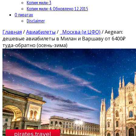
Копим мили-3
Копим мили-4. Обновлено 12.2015
О пиратах
Disclaimer
Главная
/
Авиабилеты
/
Москва (и ЦФО)
/
Aegean:
дешевые авиабилеты в Милан и Варшаву от 6400₽
туда-обратно (осень-зима)