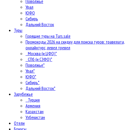
Поволжье
Урал
ЮФО
Сибирь
Дальний Восток
Туры
Горящие туры на Turs.sale
Промокоды 2026 на скидку для поиска туров: травелата,
онлайнтурс, левел тревел
Москва (и ЦФО)*
СПб (и СЗФО)*
Поволжье*
Урал*
ЮФО*
Сибирь*
Дальний Восток*
Зарубежье
Турция
Армения
Казахстан
Узбекистан
Отели
Бонусы