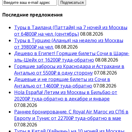
Последние предложения
Туры в Таиланд (Паттайя) на 7 ночей из Москвы
от 64800₽ на чел. (сентябрь)
08.08.2026
Туры в Турцию (Аланья) на неделю из Москвы
от 39800₽ на чел.
08.08.2026
Дешево в Египет! Горящие билеты Сочи в Шарм-
эль-Шейх от 16200₽ туда-обратно
08.08.2026
Горящие забросы из Краснодара и Астрахани в
Анталью от 5500₽ в одну сторону
07.08.2026
Дешевые и не горящие билеты из Сочи в
Анталью от 14600₽ туда-обратно
07.08.2026
Hola España! Летим из Москвы в Бильбао от
20200₽ туда-обратно в декабре и январе
07.08.2026
Раннее бронирование. С Royal Air Maroc из СПб в
Европу и Тунис от 22700₽ туда-обратно в мае
07.08.2026
Туры в Китай (Хайнань) на 10 ночей из Москвы