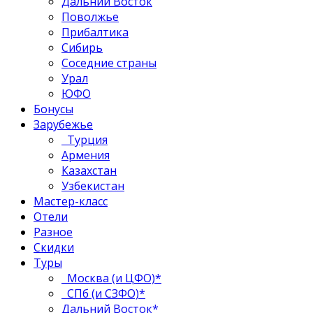
Дальний Восток
Поволжье
Прибалтика
Сибирь
Соседние страны
Урал
ЮФО
Бонусы
Зарубежье
Турция
Армения
Казахстан
Узбекистан
Мастер-класс
Отели
Разное
Скидки
Туры
Москва (и ЦФО)*
СПб (и СЗФО)*
Дальний Восток*