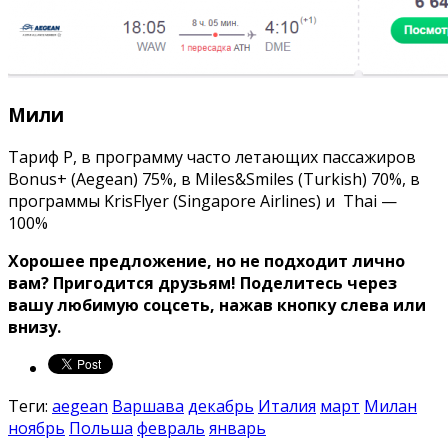
Мили
Тариф P, в программу часто летающих пассажиров
Bonus+ (Aegean) 75%, в Miles&Smiles (Turkish) 70%, в
программы KrisFlyer (Singapore Airlines) и Thai —
100%
Хорошее предложение, но не подходит лично
вам? Пригодится друзьям!
Поделитесь через
вашу любимую соцсеть, нажав кнопку слева или
внизу.
Теги:
aegean
Варшава
декабрь
Италия
март
Милан
ноябрь
Польша
февраль
январь