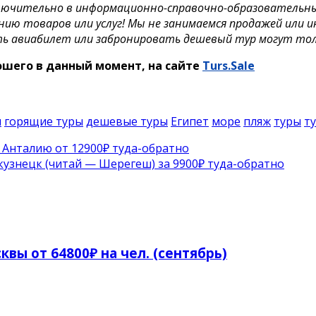
лючительно в информационно-справочно-образовательных 
нию товаров или услуг! Мы не занимаемся продажей или 
ть авиабилет или забронировать дешевый тур могут то
рошего в данный момент, на сайте
Turs.Sale
ы
горящие туры
дешевые туры
Египет
море
пляж
туры
т
 Анталию от 12900₽ туда-обратно
кузнецк (читай — Шерегеш) за 9900₽ туда-обратно
квы от 64800₽ на чел. (сентябрь)