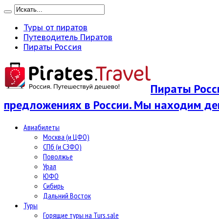
Туры от пиратов
Путеводитель Пиратов
Пираты Россия
Пираты Росси
предложениях в России. Мы находим де
Авиабилеты
Москва (и ЦФО)
СПб (и СЗФО)
Поволжье
Урал
ЮФО
Сибирь
Дальний Восток
Туры
Горящие туры на Turs.sale