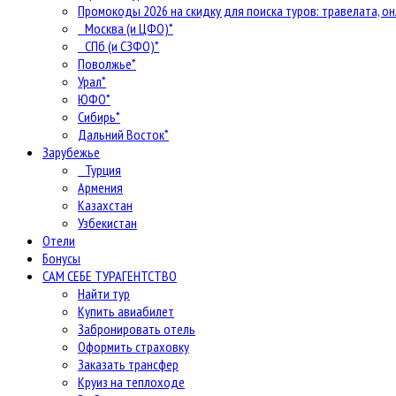
Промокоды 2026 на скидку для поиска туров: травелата, он
Москва (и ЦФО)*
СПб (и СЗФО)*
Поволжье*
Урал*
ЮФО*
Сибирь*
Дальний Восток*
Зарубежье
Турция
Армения
Казахстан
Узбекистан
Отели
Бонусы
САМ СЕБЕ ТУРАГЕНТСТВО
Найти тур
Купить авиабилет
Забронировать отель
Оформить страховку
Заказать трансфер
Круиз на теплоходе