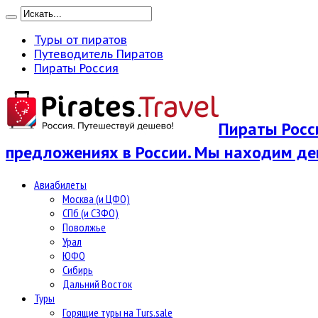
Туры от пиратов
Путеводитель Пиратов
Пираты Россия
Пираты Росси
предложениях в России. Мы находим де
Авиабилеты
Москва (и ЦФО)
СПб (и СЗФО)
Поволжье
Урал
ЮФО
Сибирь
Дальний Восток
Туры
Горящие туры на Turs.sale