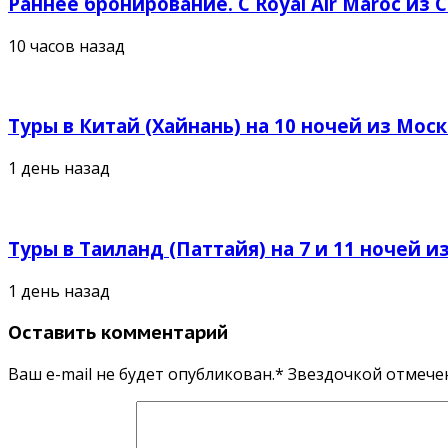
Раннее бронирование. С Royal Air Maroc из 
10 часов назад
Туры в Китай (Хайнань) на 10 ночей из Москв
1 день назад
Туры в Таиланд (Паттайя) на 7 и 11 ночей из
1 день назад
Оставить комментарий
Ваш e-mail не будет опубликован.* Звездочкой отмеч