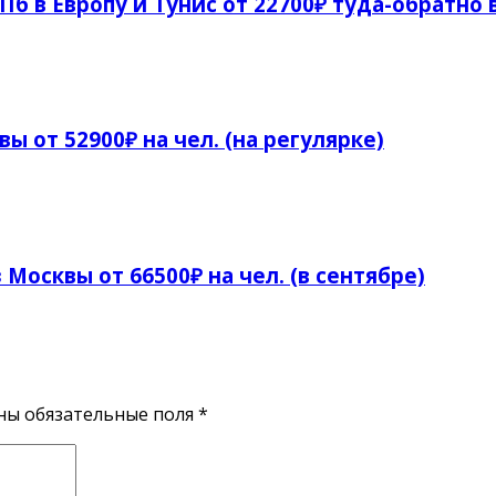
СПб в Европу и Тунис от 22700₽ туда-обратно 
ы от 52900₽ на чел. (на регулярке)
 Москвы от 66500₽ на чел. (в сентябре)
ены обязательные поля
*