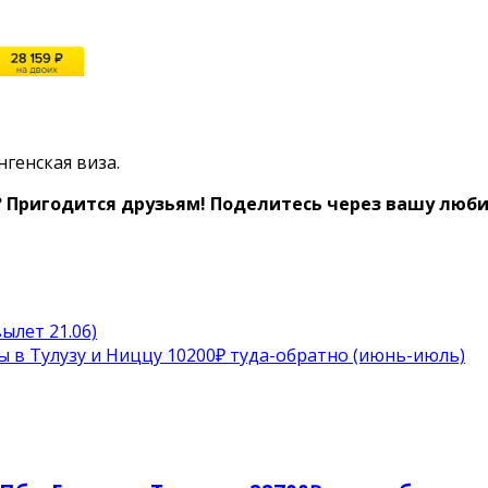
генская виза.
 Пригодится друзьям! Поделитесь через вашу любим
ылет 21.06)
вы в Тулузу и Ниццу 10200₽ туда-обратно (июнь-июль)