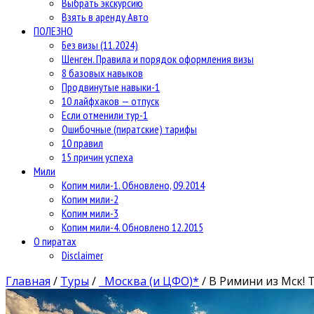
Выбрать экскурсию
Взять в аренду Авто
ПОЛЕЗНО
Без визы (11.2024)
Шенген. Правила и порядок оформления визы
8 базовых навыков
Продвинутые навыки-1
10 лайфхаков — отпуск
Если отменили тур-1
Ошибочные (пиратские) тарифы
10 правил
15 причин успеха
Мили
Копим мили-1. Обновлено, 09.2014
Копим мили-2
Копим мили-3
Копим мили-4. Обновлено 12.2015
О пиратах
Disclaimer
Главная
/
Туры
/
Москва (и ЦФО)*
/
В Римини из Мск! Т