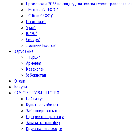
Промокоды 2026 на скидку для поиска туров: травелата, он
Москва (и ЦФО)*
СПб (и СЗФО)*
Поволжье*
Урал*
ЮФО*
Сибирь*
Дальний Восток*
Зарубежье
Турция
Армения
Казахстан
Узбекистан
Отели
Бонусы
САМ СЕБЕ ТУРАГЕНТСТВО
Найти тур
Купить авиабилет
Забронировать отель
Оформить страховку
Заказать трансфер
Круиз на теплоходе