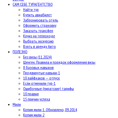
САМ СЕБЕ ТУРАГЕНТСТВО
Найти тур
Купить авиабилет
Забронировать отель
Оформить страховку
Заказать трансфер
Круиз на теплоходе
Выбрать экскурсию
Взять в аренду Авто
ПОЛЕЗНО
Без визы (11.2024)
Шенген. Правила и порядок оформления визы
8 базовых навыков
Продвинутые навыки-1
10 лайфхаков — отпуск
Если отменили тур-1
Ошибочные (пиратские) тарифы
10 правил
15 причин успеха
Мили
Копим мили-1. Обновлено, 09.2014
Копим мили-2