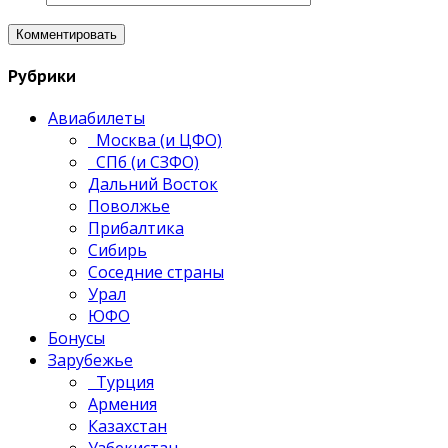
Рубрики
Авиабилеты
Москва (и ЦФО)
СПб (и СЗФО)
Дальний Восток
Поволжье
Прибалтика
Сибирь
Соседние страны
Урал
ЮФО
Бонусы
Зарубежье
Турция
Армения
Казахстан