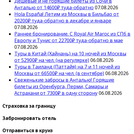
Дешевые и не горящие билеты из Сочи в
Анталью от 14600₽ туда-обратно
07.08.2026
Hola España! Летим из Москвы в Бильбао от
20200₽ туда-обратно в декабре и январе
07.08.2026
Раннее бронирование. С Royal Air Maroc из СПб в
Европу и Тунис от 22700₽ туда-обратно в мае
07.08.2026
Туры в Китай (Хайнань) на 10 ночей из Москвы
от 52900₽ на чел. (на регулярке)
06.08.2026
Туры в Таиланд (Паттайя) на 7 и 11 ночей из
Москвы от 66500₽ на чел. (в сентябре)
06.08.2026
Свеженькие забросы в Анталью! Горящие
билеты из Оренбурга, Перми, Самары и
Астрахани от 7300₽ в одну сторону
06.08.2026
Страховка за границу
Забронировать отель
Отправиться в круиз