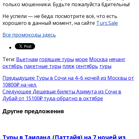
только мошенники. Будьте пожалуйста бдительны!
Не успели — не беда: посмотрите всё, что есть
хорошего в данный момент, на сайте
Turs.Sale
Все промокоды здесь
Теги:
Вьетнам
горящие туры
море
Москва
нячанг
октябрь
пакетные туры
пляж
сентябрь
туры
Предыдущее
Туры в Сочи на 4–6 ночей из Москвы от
10800₽ на чел.
Следующее
Дешевые билеты Азимута из Сочи в
Дубай от 15100₽ туда-обратно в октябре
Другие предложения
Туры в Таиланд (Паттайя) на 7 ночей из