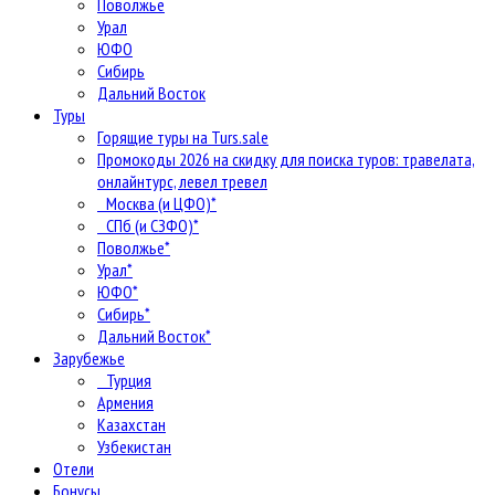
Поволжье
Урал
ЮФО
Сибирь
Дальний Восток
Туры
Горящие туры на Turs.sale
Промокоды 2026 на скидку для поиска туров: травелата,
онлайнтурс, левел тревел
Москва (и ЦФО)*
СПб (и СЗФО)*
Поволжье*
Урал*
ЮФО*
Сибирь*
Дальний Восток*
Зарубежье
Турция
Армения
Казахстан
Узбекистан
Отели
Бонусы