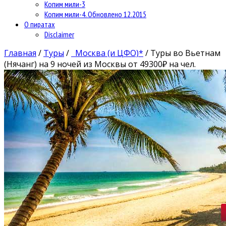
Копим мили-3
Копим мили-4. Обновлено 12.2015
О пиратах
Disclaimer
Главная
/
Туры
/
Москва (и ЦФО)*
/
Туры во Вьетнам
(Нячанг) на 9 ночей из Москвы от 49300₽ на чел.