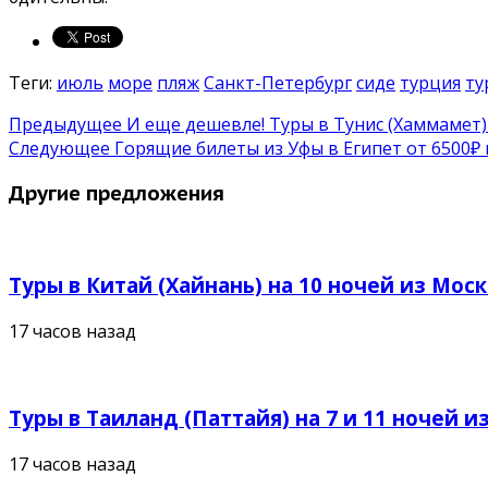
Теги:
июль
море
пляж
Санкт-Петербург
сиде
турция
ту
Предыдущее
И еще дешевле! Туры в Тунис (Хаммамет) 
Следующее
Горящие билеты из Уфы в Египет от 6500₽ 
Другие предложения
Туры в Китай (Хайнань) на 10 ночей из Москв
17 часов назад
Туры в Таиланд (Паттайя) на 7 и 11 ночей из
17 часов назад