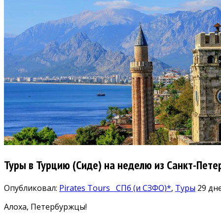
Туры в Турцию (Сиде) на неделю из Санкт-Петер
Опубликовал:
Pirates Tours
СПб (и СЗФО)*
,
Туры
29 дн
Алоха, Петербуржцы!