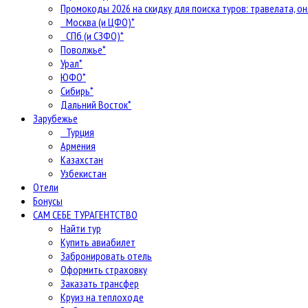
Промокоды 2026 на скидку для поиска туров: травелата, он
Москва (и ЦФО)*
СПб (и СЗФО)*
Поволжье*
Урал*
ЮФО*
Сибирь*
Дальний Восток*
Зарубежье
Турция
Армения
Казахстан
Узбекистан
Отели
Бонусы
САМ СЕБЕ ТУРАГЕНТСТВО
Найти тур
Купить авиабилет
Забронировать отель
Оформить страховку
Заказать трансфер
Круиз на теплоходе