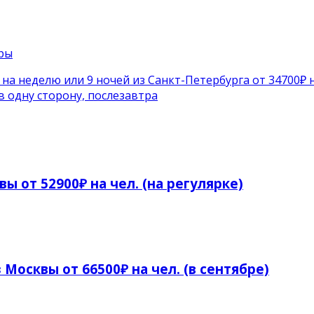
ры
на неделю или 9 ночей из Санкт-Петербурга от 34700₽ н
в одну сторону, послезавтра
ы от 52900₽ на чел. (на регулярке)
 Москвы от 66500₽ на чел. (в сентябре)