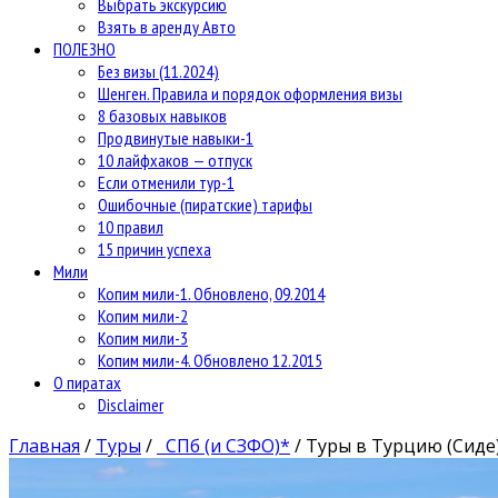
Выбрать экскурсию
Взять в аренду Авто
ПОЛЕЗНО
Без визы (11.2024)
Шенген. Правила и порядок оформления визы
8 базовых навыков
Продвинутые навыки-1
10 лайфхаков — отпуск
Если отменили тур-1
Ошибочные (пиратские) тарифы
10 правил
15 причин успеха
Мили
Копим мили-1. Обновлено, 09.2014
Копим мили-2
Копим мили-3
Копим мили-4. Обновлено 12.2015
О пиратах
Disclaimer
Главная
/
Туры
/
СПб (и СЗФО)*
/
Туры в Турцию (Сиде)