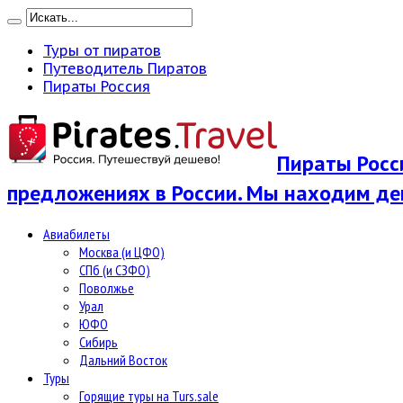
Туры от пиратов
Путеводитель Пиратов
Пираты Россия
Пираты Росси
предложениях в России. Мы находим де
Авиабилеты
Москва (и ЦФО)
СПб (и СЗФО)
Поволжье
Урал
ЮФО
Сибирь
Дальний Восток
Туры
Горящие туры на Turs.sale