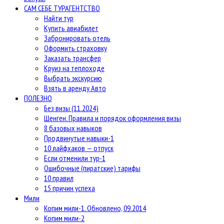
САМ СЕБЕ ТУРАГЕНТСТВО
Найти тур
Купить авиабилет
Забронировать отель
Оформить страховку
Заказать трансфер
Круиз на теплоходе
Выбрать экскурсию
Взять в аренду Авто
ПОЛЕЗНО
Без визы (11.2024)
Шенген. Правила и порядок оформления визы
8 базовых навыков
Продвинутые навыки-1
10 лайфхаков — отпуск
Если отменили тур-1
Ошибочные (пиратские) тарифы
10 правил
15 причин успеха
Мили
Копим мили-1. Обновлено, 09.2014
Копим мили-2