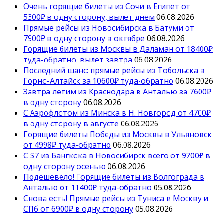
Очень горящие билеты из Сочи в Египет от
5300₽ в одну сторону, вылет днем
06.08.2026
Прямые рейсы из Новосибирска в Батуми от
7900₽ в одну сторону в октябре
06.08.2026
Горящие билеты из Москвы в Даламан от 18400₽
туда-обратно, вылет завтра
06.08.2026
Последний шанс: прямые рейсы из Тобольска в
Горно-Алтайск за 10600₽ туда-обратно
06.08.2026
Завтра летим из Краснодара в Анталью за 7600₽
в одну сторону
06.08.2026
С Аэрофлотом из Минска в Н. Новгород от 4700₽
в одну сторону в августе
06.08.2026
Горящие билеты Победы из Москвы в Ульяновск
от 4998₽ туда-обратно
06.08.2026
С S7 из Бангкока в Новосибирск всего от 9700₽ в
одну сторону осенью
06.08.2026
Подешевело! Горящие билеты из Волгограда в
Анталью от 11400₽ туда-обратно
05.08.2026
Снова есть! Прямые рейсы из Туниса в Москву и
СПб от 6900₽ в одну сторону
05.08.2026