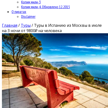
Копим мили-3
Копим мили-4. Обновлено 12.2015
О пиратах
Disclaimer
Главная
/
Туры
/
Туры в Испанию из Москвы в июле
на 3 ночи от 9800₽ на человека