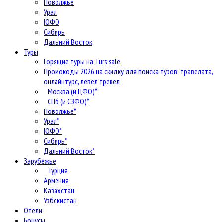
Поволжье
Урал
ЮФО
Сибирь
Дальний Восток
Туры
Горящие туры на Turs.sale
Промокоды 2026 на скидку для поиска туров: травелата,
онлайнтурс, левел тревел
Москва (и ЦФО)*
СПб (и СЗФО)*
Поволжье*
Урал*
ЮФО*
Сибирь*
Дальний Восток*
Зарубежье
Турция
Армения
Казахстан
Узбекистан
Отели
Бонусы