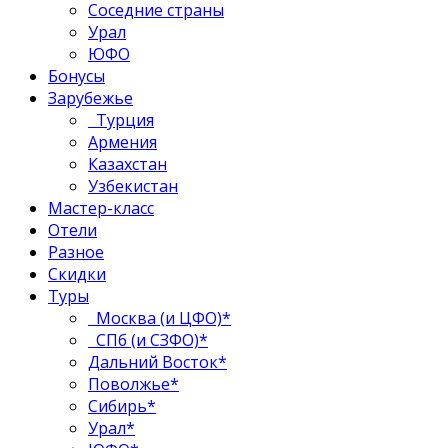
Соседние страны
Урал
ЮФО
Бонусы
Зарубежье
Турция
Армения
Казахстан
Узбекистан
Мастер-класс
Отели
Разное
Скидки
Туры
Москва (и ЦФО)*
СПб (и СЗФО)*
Дальний Восток*
Поволжье*
Сибирь*
Урал*