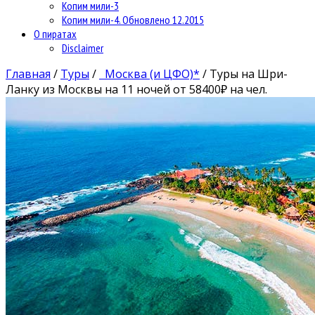
Копим мили-3
Копим мили-4. Обновлено 12.2015
О пиратах
Disclaimer
Главная
/
Туры
/
Москва (и ЦФО)*
/
Туры на Шри-
Ланку из Москвы на 11 ночей от 58400₽ на чел.