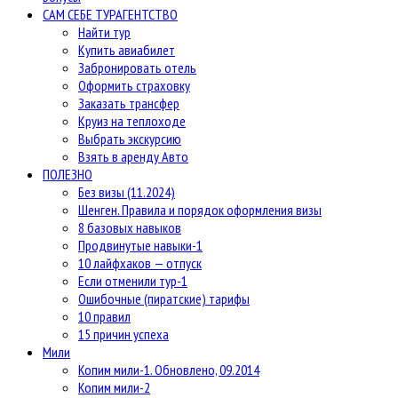
САМ СЕБЕ ТУРАГЕНТСТВО
Найти тур
Купить авиабилет
Забронировать отель
Оформить страховку
Заказать трансфер
Круиз на теплоходе
Выбрать экскурсию
Взять в аренду Авто
ПОЛЕЗНО
Без визы (11.2024)
Шенген. Правила и порядок оформления визы
8 базовых навыков
Продвинутые навыки-1
10 лайфхаков — отпуск
Если отменили тур-1
Ошибочные (пиратские) тарифы
10 правил
15 причин успеха
Мили
Копим мили-1. Обновлено, 09.2014
Копим мили-2