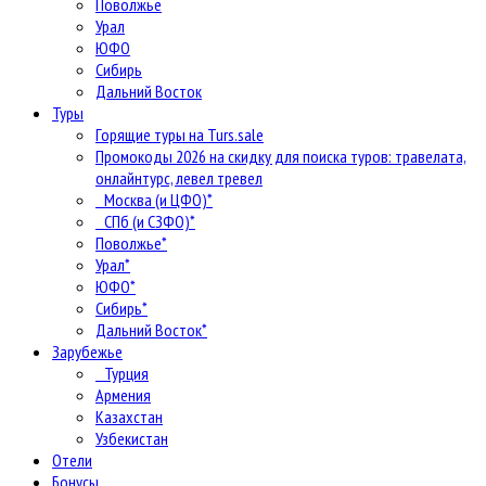
Поволжье
Урал
ЮФО
Сибирь
Дальний Восток
Туры
Горящие туры на Turs.sale
Промокоды 2026 на скидку для поиска туров: травелата,
онлайнтурс, левел тревел
Москва (и ЦФО)*
СПб (и СЗФО)*
Поволжье*
Урал*
ЮФО*
Сибирь*
Дальний Восток*
Зарубежье
Турция
Армения
Казахстан
Узбекистан
Отели
Бонусы