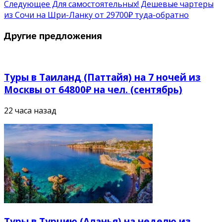
Следующее
Для самостоятельных! Дешевые чартеры
из Сочи на Шри-Ланку от 29700₽ туда-обратно
Другие предложения
Туры в Таиланд (Паттайя) на 7 ночей из
Москвы от 64800₽ на чел. (сентябрь)
22 часа назад
Туры в Турцию (Аланья) на неделю из