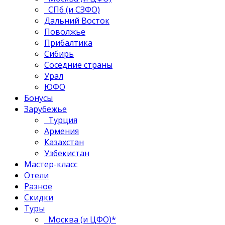
СПб (и СЗФО)
Дальний Восток
Поволжье
Прибалтика
Сибирь
Соседние страны
Урал
ЮФО
Бонусы
Зарубежье
Турция
Армения
Казахстан
Узбекистан
Мастер-класс
Отели
Разное
Скидки
Туры
Москва (и ЦФО)*