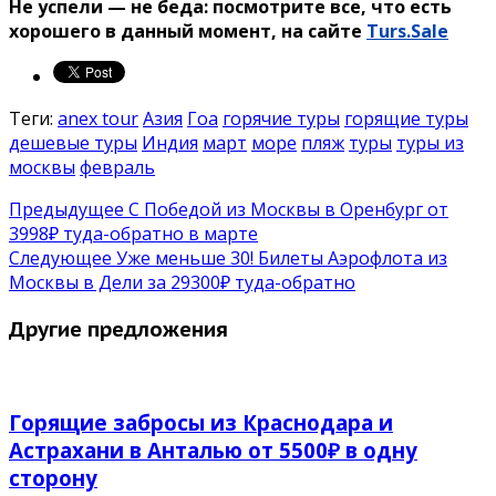
Не успели — не беда: посмотрите все, что есть
хорошего в данный момент, на сайте
Turs.Sale
Теги:
anex tour
Азия
Гоа
горячие туры
горящие туры
дешевые туры
Индия
март
море
пляж
туры
туры из
москвы
февраль
Предыдущее
C Победой из Москвы в Оренбург от
3998₽ туда-обратно в марте
Следующее
Уже меньше 30! Билеты Аэрофлота из
Москвы в Дели за 29300₽ туда-обратно
Другие предложения
Горящие забросы из Краснодара и
Астрахани в Анталью от 5500₽ в одну
сторону