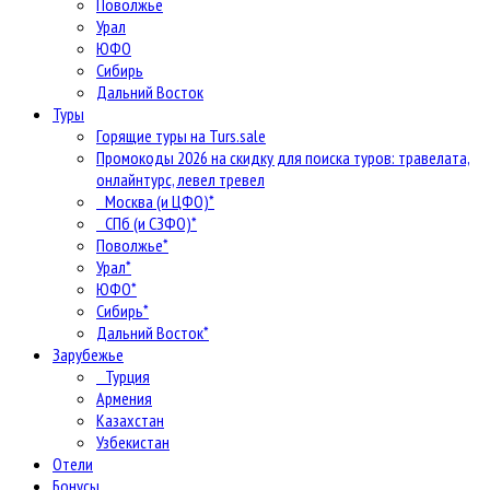
Поволжье
Урал
ЮФО
Сибирь
Дальний Восток
Туры
Горящие туры на Turs.sale
Промокоды 2026 на скидку для поиска туров: травелата,
онлайнтурс, левел тревел
Москва (и ЦФО)*
СПб (и СЗФО)*
Поволжье*
Урал*
ЮФО*
Сибирь*
Дальний Восток*
Зарубежье
Турция
Армения
Казахстан
Узбекистан
Отели
Бонусы