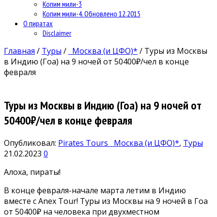
Копим мили-3
Копим мили-4. Обновлено 12.2015
О пиратах
Disclaimer
Главная
/
Туры
/
Москва (и ЦФО)*
/
Туры из Москвы
в Индию (Гоа) на 9 ночей от 50400₽/чел в конце
февраля
Туры из Москвы в Индию (Гоа) на 9 ночей от
50400₽/чел в конце февраля
Опубликовал:
Pirates Tours
Москва (и ЦФО)*
,
Туры
21.02.2023
0
Алоха, пираты!
В конце февраля-начале марта летим в Индию
вмeсте с Anex Tour! Туры из Москвы на 9 ночей в Гоа
от 50400₽ на человека при двухместном