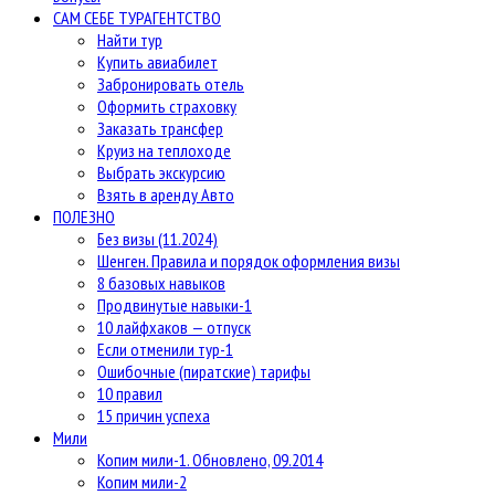
САМ СЕБЕ ТУРАГЕНТСТВО
Найти тур
Купить авиабилет
Забронировать отель
Оформить страховку
Заказать трансфер
Круиз на теплоходе
Выбрать экскурсию
Взять в аренду Авто
ПОЛЕЗНО
Без визы (11.2024)
Шенген. Правила и порядок оформления визы
8 базовых навыков
Продвинутые навыки-1
10 лайфхаков — отпуск
Если отменили тур-1
Ошибочные (пиратские) тарифы
10 правил
15 причин успеха
Мили
Копим мили-1. Обновлено, 09.2014
Копим мили-2