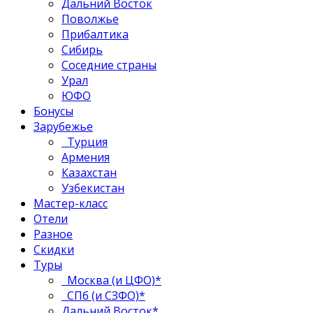
Дальний Восток
Поволжье
Прибалтика
Сибирь
Соседние страны
Урал
ЮФО
Бонусы
Зарубежье
Турция
Армения
Казахстан
Узбекистан
Мастер-класс
Отели
Разное
Скидки
Туры
Москва (и ЦФО)*
СПб (и СЗФО)*
Дальний Восток*