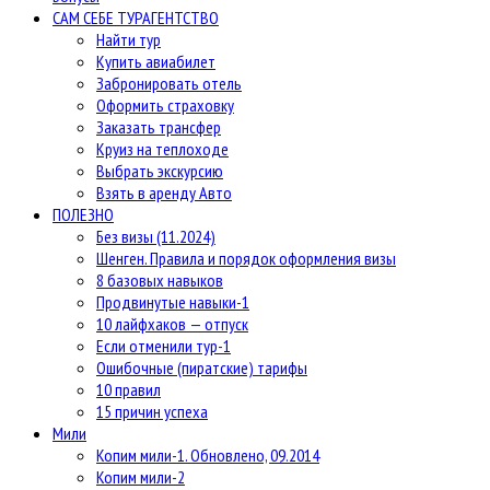
САМ СЕБЕ ТУРАГЕНТСТВО
Найти тур
Купить авиабилет
Забронировать отель
Оформить страховку
Заказать трансфер
Круиз на теплоходе
Выбрать экскурсию
Взять в аренду Авто
ПОЛЕЗНО
Без визы (11.2024)
Шенген. Правила и порядок оформления визы
8 базовых навыков
Продвинутые навыки-1
10 лайфхаков — отпуск
Если отменили тур-1
Ошибочные (пиратские) тарифы
10 правил
15 причин успеха
Мили
Копим мили-1. Обновлено, 09.2014
Копим мили-2