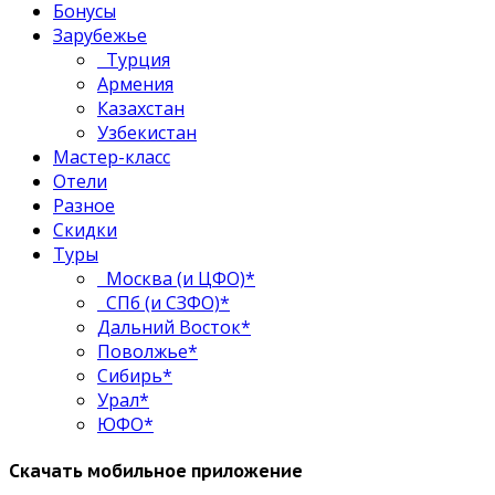
Бонусы
Зарубежье
Турция
Армения
Казахстан
Узбекистан
Мастер-класс
Отели
Разное
Скидки
Туры
Москва (и ЦФО)*
СПб (и СЗФО)*
Дальний Восток*
Поволжье*
Сибирь*
Урал*
ЮФО*
Скачать мобильное приложение