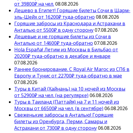
от 39800₽ на чел.
08.08.2026
Дешево в Египет! Горящие билеты Сочи в Шарм-
эль-Шейх от 16200₽ туда-обратно
08.08.2026
Горящие забросы из Краснодара и Астрахани в
Анталью от 5500₽ в одну сторону
07.08.2026
Дешевые и не горящие билеты из Сочи в
Анталью от 14600₽ туда-обратно
07.08.2026
Hola España! Летим из Москвы в Бильбао от
20200₽ туда-обратно в декабре и январе
07.08.2026
Раннее бронирование. С Royal Air Maroc из СПб в
Европу и Тунис от 22700₽ туда-обратно в мае
07.08.2026
Туры в Китай (Хайнань) на 10 ночей из Москвы
от 52900₽ на чел. (на регулярке)
06.08.2026
Туры в Таиланд (Паттайя) на 7 и 11 ночей из
Москвы от 66500₽ на чел. (в сентябре)
06.08.2026
Свеженькие забросы в Анталью! Горящие
билеты из Оренбурга, Перми, Самары и
Астрахани от 7300₽ в одну сторону
06.08.2026