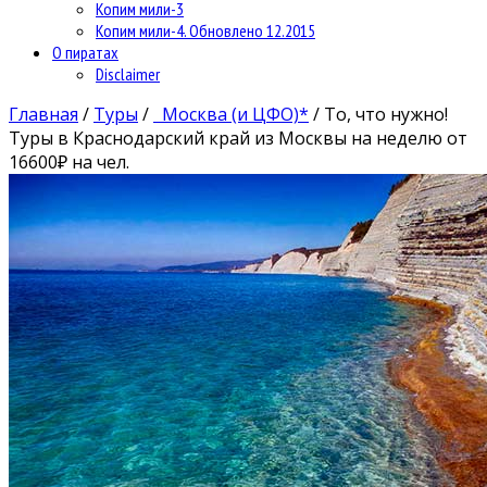
Копим мили-3
Копим мили-4. Обновлено 12.2015
О пиратах
Disclaimer
Главная
/
Туры
/
Москва (и ЦФО)*
/
То, что нужно!
Туры в Краснодарский край из Москвы на неделю от
16600₽ на чел.