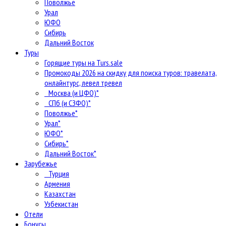
Поволжье
Урал
ЮФО
Сибирь
Дальний Восток
Туры
Горящие туры на Turs.sale
Промокоды 2026 на скидку для поиска туров: травелата,
онлайнтурс, левел тревел
Москва (и ЦФО)*
СПб (и СЗФО)*
Поволжье*
Урал*
ЮФО*
Сибирь*
Дальний Восток*
Зарубежье
Турция
Армения
Казахстан
Узбекистан
Отели
Бонусы