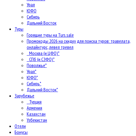
Урал
ЮФО
Сибирь
Дальний Восток
Туры
Горящие туры на Turs.sale
Промокоды 2026 на скидку для поиска туров: травелата,
онлайнтурс, левел тревел
Москва (и ЦФО)*
СПб (и СЗФО)*
Поволжье*
Урал*
ЮФО*
Сибирь*
Дальний Восток*
Зарубежье
Турция
Армения
Казахстан
Узбекистан
Отели
Бонусы