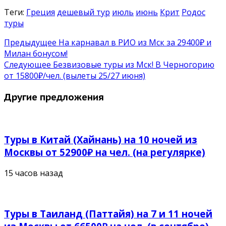
Теги:
Греция
дешевый тур
июль
июнь
Крит
Родос
туры
Предыдущее
На карнавал в РИО из Мск за 29400₽ и
Милан бонусом!
Следующее
Безвизовые туры из Мск! В Черногорию
от 15800₽/чел. (вылеты 25/27 июня)
Другие предложения
Туры в Китай (Хайнань) на 10 ночей из
Москвы от 52900₽ на чел. (на регулярке)
15 часов назад
Туры в Таиланд (Паттайя) на 7 и 11 ночей