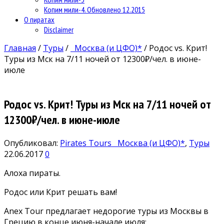
Копим мили-4. Обновлено 12.2015
О пиратах
Disclaimer
Главная
/
Туры
/
Москва (и ЦФО)*
/
Родос vs. Крит!
Туры из Мск на 7/11 ночей от 12300₽/чел. в июне-
июле
Родос vs. Крит! Туры из Мск на 7/11 ночей от
12300₽/чел. в июне-июле
Опубликовал:
Pirates Tours
Москва (и ЦФО)*
,
Туры
22.06.2017
0
Алоха пираты.
Родос или Крит решать вам!
Anex Tour предлагает недорогие туры из Москвы в
Грецию в конце июня-начале июля: