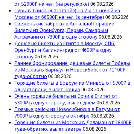
от 52900₽ на чел. (на регулярке)
06.08.2026
Туры в Таиланд (Паттайя) на 7 и 11 ночей из
Москвы от 66500₽ на чел. (в сентябре)
06.08.2026
Свеженькие забросы в Анталью! Горящие
билеты из Оренбурга, Перми, Самары и
Астрахани от 7300₽ в одну сторону
06.08.2026
Дешевые билеты из Египта в Москву, СПб,
Оренбург и Калининград от 4600₽ в одну
сторону
06.08.2026
Раннее бронирование: дешевые билеты Победы
из Москвы в Барнаул и Новосибирск от 12100₽
туда-обратно
06.08.2026
Горящие билеты в Бодрум из Минвод от 5700₽ в
одну сторону, вылет ночью
06.08.2026
Очень горящие билеты из Сочи в Египет от
5300₽ в одну сторону, вылет днем
06.08.2026
Прямые рейсы из Новосибирска в Батуми от
7900₽ в одну сторону в октябре
06.08.2026
Горящие билеты из Москвы в Даламан от 18400₽
туда-обратно, вылет завтра
06.08.2026