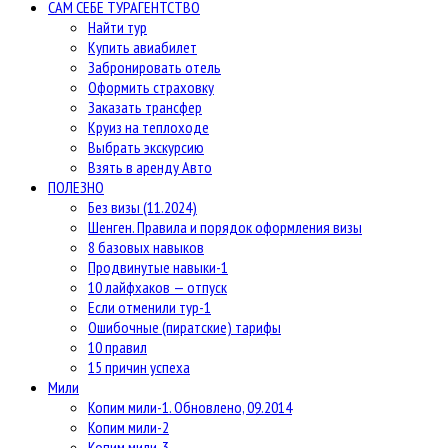
САМ СЕБЕ ТУРАГЕНТСТВО
Найти тур
Купить авиабилет
Забронировать отель
Оформить страховку
Заказать трансфер
Круиз на теплоходе
Выбрать экскурсию
Взять в аренду Авто
ПОЛЕЗНО
Без визы (11.2024)
Шенген. Правила и порядок оформления визы
8 базовых навыков
Продвинутые навыки-1
10 лайфхаков — отпуск
Если отменили тур-1
Ошибочные (пиратские) тарифы
10 правил
15 причин успеха
Мили
Копим мили-1. Обновлено, 09.2014
Копим мили-2
Копим мили-3