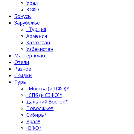
Урал
ЮФО
Бонусы
Зарубежье
Турция
Армения
Казахстан
Узбекистан
Мастер-класс
Отели
Разное
Скидки
Туры
Москва (и ЦФО)*
СПб (и СЗФО)*
Дальний Восток*
Поволжье*
Сибирь*
Урал*
ЮФО*