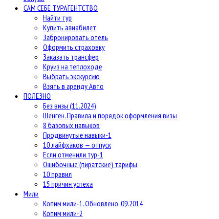
САМ СЕБЕ ТУРАГЕНТСТВО
Найти тур
Купить авиабилет
Забронировать отель
Оформить страховку
Заказать трансфер
Круиз на теплоходе
Выбрать экскурсию
Взять в аренду Авто
ПОЛЕЗНО
Без визы (11.2024)
Шенген. Правила и порядок оформления визы
8 базовых навыков
Продвинутые навыки-1
10 лайфхаков — отпуск
Если отменили тур-1
Ошибочные (пиратские) тарифы
10 правил
15 причин успеха
Мили
Копим мили-1. Обновлено, 09.2014
Копим мили-2