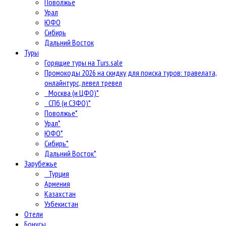
Поволжье
Урал
ЮФО
Сибирь
Дальний Восток
Туры
Горящие туры на Turs.sale
Промокоды 2026 на скидку для поиска туров: травелата,
онлайнтурс, левел тревел
Москва (и ЦФО)*
СПб (и СЗФО)*
Поволжье*
Урал*
ЮФО*
Сибирь*
Дальний Восток*
Зарубежье
Турция
Армения
Казахстан
Узбекистан
Отели
Бонусы