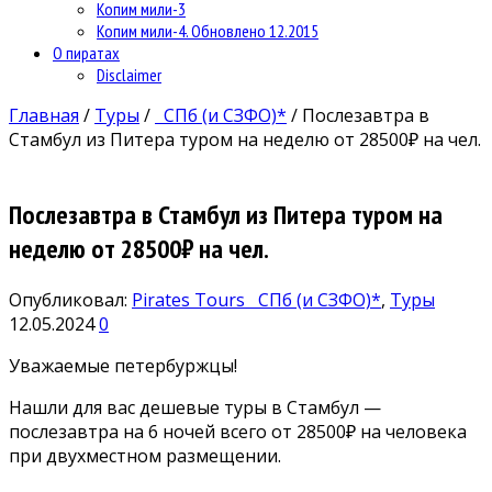
Копим мили-3
Копим мили-4. Обновлено 12.2015
О пиратах
Disclaimer
Главная
/
Туры
/
СПб (и СЗФО)*
/
Послезавтра в
Стамбул из Питера туром на неделю от 28500₽ на чел.
Послезавтра в Стамбул из Питера туром на
неделю от 28500₽ на чел.
Опубликовал:
Pirates Tours
СПб (и СЗФО)*
,
Туры
12.05.2024
0
Уважаемые петербуржцы!
Нашли для вас дешевые туры в Стамбул —
послезавтра на 6 ночей всего от 28500₽ на человека
при двухместном размещении.