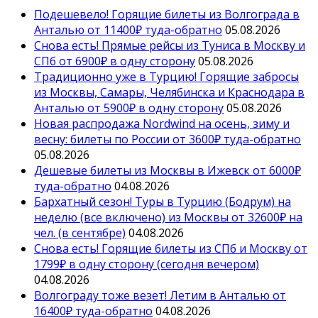
Подешевело! Горящие билеты из Волгограда в
Анталью от 11400₽ туда-обратно
05.08.2026
Снова есть! Прямые рейсы из Туниса в Москву и
СПб от 6900₽ в одну сторону
05.08.2026
Традиционно уже в Турцию! Горящие забросы
из Москвы, Самары, Челябинска и Краснодара в
Анталью от 5900₽ в одну сторону
05.08.2026
Новая распродажа Nordwind на осень, зиму и
весну: билеты по России от 3600₽ туда-обратно
05.08.2026
Дешевые билеты из Москвы в Ижевск от 6000₽
туда-обратно
04.08.2026
Бархатный сезон! Туры в Турцию (Бодрум) на
неделю (все включено) из Москвы от 32600₽ на
чел. (в сентябре)
04.08.2026
Снова есть! Горящие билеты из СПб и Москву от
1799₽ в одну сторону (сегодня вечером)
04.08.2026
Волгограду тоже везет! Летим в Анталью от
16400₽ туда-обратно
04.08.2026