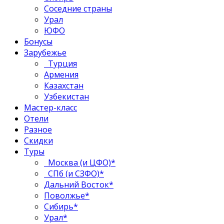
Соседние страны
Урал
ЮФО
Бонусы
Зарубежье
Турция
Армения
Казахстан
Узбекистан
Мастер-класс
Отели
Разное
Скидки
Туры
Москва (и ЦФО)*
СПб (и СЗФО)*
Дальний Восток*
Поволжье*
Сибирь*
Урал*