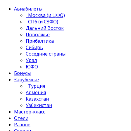
Авиабилеты
Москва (и ЦФО)
СПб (и СЗФО)
Дальний Восток
Поволжье
Прибалтика
Сибирь
Соседние страны
Урал
ЮФО
Бонусы
Зарубежье
Турция
Армения
Казахстан
Узбекистан
Мастер-класс
Отели
Разное