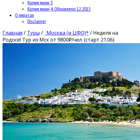
Копим мили-3
Копим мили-4. Обновлено 12.2015
О пиратах
Disclaimer
Главная
/
Туры
/
Москва (и ЦФО)*
/
Неделя на
Родосе! Тур из Мск от 9800₽/чел. (старт 21.06)