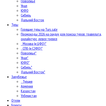
Поволжье
Урал
ЮФО
Сибирь
Дальний Восток
Туры
Горящие туры на Turs.sale
Промокоды 2026 на скидку для поиска туров: травелата,
онлайнтурс, левел тревел
Москва (и ЦФО)*
СПб (и СЗФО)*
Поволжье*
Урал*
ЮФО*
Сибирь*
Дальний Восток*
Зарубежье
Турция
Армения
Казахстан
Узбекистан
Отели
Бонусы