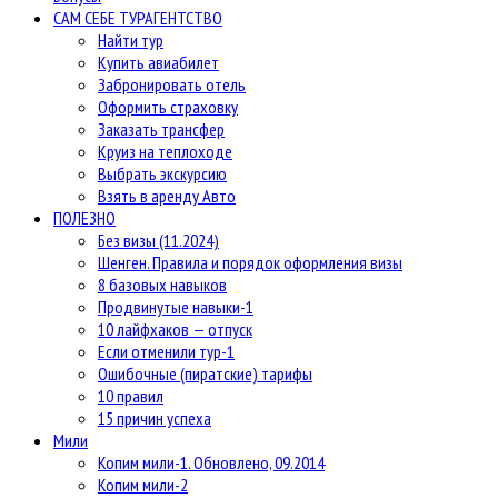
САМ СЕБЕ ТУРАГЕНТСТВО
Найти тур
Купить авиабилет
Забронировать отель
Оформить страховку
Заказать трансфер
Круиз на теплоходе
Выбрать экскурсию
Взять в аренду Авто
ПОЛЕЗНО
Без визы (11.2024)
Шенген. Правила и порядок оформления визы
8 базовых навыков
Продвинутые навыки-1
10 лайфхаков — отпуск
Если отменили тур-1
Ошибочные (пиратские) тарифы
10 правил
15 причин успеха
Мили
Копим мили-1. Обновлено, 09.2014
Копим мили-2