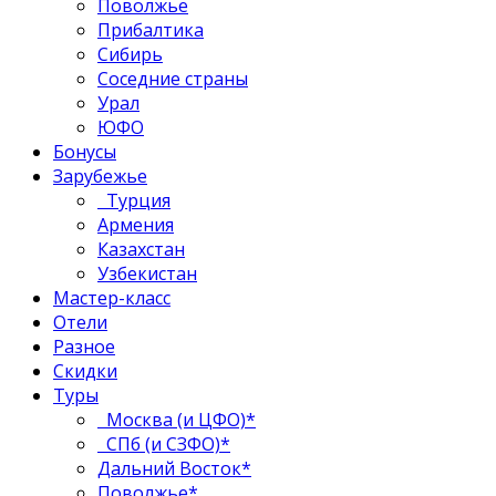
Поволжье
Прибалтика
Сибирь
Соседние страны
Урал
ЮФО
Бонусы
Зарубежье
Турция
Армения
Казахстан
Узбекистан
Мастер-класс
Отели
Разное
Скидки
Туры
Москва (и ЦФО)*
СПб (и СЗФО)*
Дальний Восток*
Поволжье*