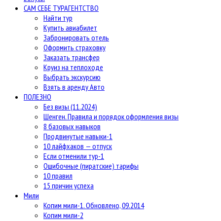
САМ СЕБЕ ТУРАГЕНТСТВО
Найти тур
Купить авиабилет
Забронировать отель
Оформить страховку
Заказать трансфер
Круиз на теплоходе
Выбрать экскурсию
Взять в аренду Авто
ПОЛЕЗНО
Без визы (11.2024)
Шенген. Правила и порядок оформления визы
8 базовых навыков
Продвинутые навыки-1
10 лайфхаков — отпуск
Если отменили тур-1
Ошибочные (пиратские) тарифы
10 правил
15 причин успеха
Мили
Копим мили-1. Обновлено, 09.2014
Копим мили-2