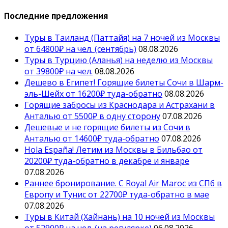
Последние предложения
Туры в Таиланд (Паттайя) на 7 ночей из Москвы
от 64800₽ на чел. (сентябрь)
08.08.2026
Туры в Турцию (Аланья) на неделю из Москвы
от 39800₽ на чел.
08.08.2026
Дешево в Египет! Горящие билеты Сочи в Шарм-
эль-Шейх от 16200₽ туда-обратно
08.08.2026
Горящие забросы из Краснодара и Астрахани в
Анталью от 5500₽ в одну сторону
07.08.2026
Дешевые и не горящие билеты из Сочи в
Анталью от 14600₽ туда-обратно
07.08.2026
Hola España! Летим из Москвы в Бильбао от
20200₽ туда-обратно в декабре и январе
07.08.2026
Раннее бронирование. С Royal Air Maroc из СПб в
Европу и Тунис от 22700₽ туда-обратно в мае
07.08.2026
Туры в Китай (Хайнань) на 10 ночей из Москвы
от 52900₽ на чел. (на регулярке)
06.08.2026