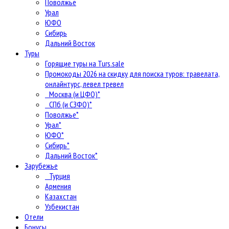
Поволжье
Урал
ЮФО
Сибирь
Дальний Восток
Туры
Горящие туры на Turs.sale
Промокоды 2026 на скидку для поиска туров: травелата,
онлайнтурс, левел тревел
Москва (и ЦФО)*
СПб (и СЗФО)*
Поволжье*
Урал*
ЮФО*
Сибирь*
Дальний Восток*
Зарубежье
Турция
Армения
Казахстан
Узбекистан
Отели
Бонусы