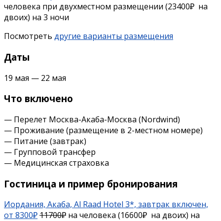
человека при двухместном размещении (23400₽ на
двоих) на 3 ночи
Посмотреть
другие варианты размещения
Даты
19 мая — 22 мая
Что включено
— Перелет Москва-Акаба-Москва (
Nordwind
)
— Проживание (размещение в 2-местном номере)
— Питание (завтрак)
— Групповой трансфер
— Медицинская страховка
Гостиница и пример бронирования
Иордания, Акаба, Al Raad Hotel 3*, завтрак включен,
от 8300₽
11700₽
на человека (16600₽ на двоих) на