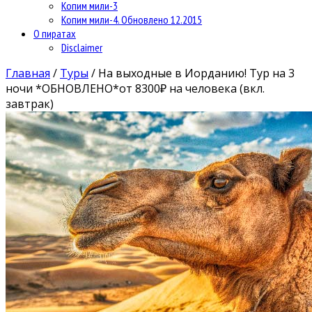
Копим мили-3
Копим мили-4. Обновлено 12.2015
О пиратах
Disclaimer
Главная
/
Туры
/
На выходные в Иорданию! Тур на 3
ночи *ОБНОВЛЕНО*от 8300₽ на человека (вкл.
завтрак)