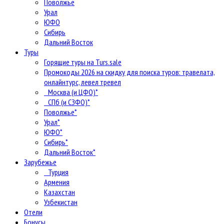
Поволжье
Урал
ЮФО
Сибирь
Дальний Восток
Туры
Горящие туры на Turs.sale
Промокоды 2026 на скидку для поиска туров: травелата,
онлайнтурс, левел тревел
Москва (и ЦФО)*
СПб (и СЗФО)*
Поволжье*
Урал*
ЮФО*
Сибирь*
Дальний Восток*
Зарубежье
Турция
Армения
Казахстан
Узбекистан
Отели
Бонусы