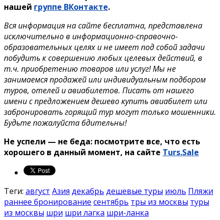
нашей
группе ВКонтакте
.
Вся информация на сайте бесплатна, представлена
исключительно в информационно-справочно-
образовательных целях и не имеет под собой задачи
побудить к совершению любых целевых действий, в
т.ч. приобретению товаров или услуг! Мы не
занимаемся продажей или индивидуальным подбором
туров, отелей и авиабилетов. Писать от нашего
имени с предложением дешево купить авиабилет или
забронировать горящий тур могут только мошенники.
Будьте пожалуйста бдительны!
Не успели — не беда: посмотрите все, что есть
хорошего в данный момент, на сайте
Turs.Sale
Теги:
август
Азия
декабрь
дешевые туры
июль
Пляжи
раннее бронирование
сентябрь
тры из москвы
туры
из москвы
шри
шри лагка
шри-ланка