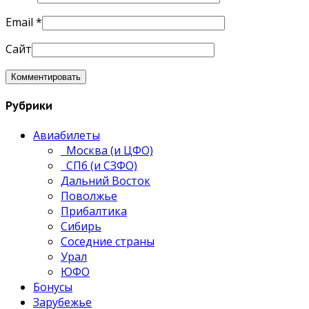
Email
*
Сайт
Рубрики
Авиабилеты
Москва (и ЦФО)
СПб (и СЗФО)
Дальний Восток
Поволжье
Прибалтика
Сибирь
Соседние страны
Урал
ЮФО
Бонусы
Зарубежье