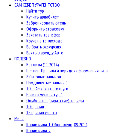
САМ СЕБЕ ТУРАГЕНТСТВО
Найти тур
Купить авиабилет
Забронировать отель
Оформить страховку
Заказать трансфер
Круиз на теплоходе
Выбрать экскурсию
Взять в аренду Авто
ПОЛЕЗНО
Без визы (11.2024)
Шенген. Правила и порядок оформления визы
8 базовых навыков
Продвинутые навыки-1
10 лайфхаков — отпуск
Если отменили тур-1
Ошибочные (пиратские) тарифы
10 правил
15 причин успеха
Мили
Копим мили-1. Обновлено, 09.2014
Копим мили-2