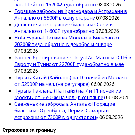
эль-Шейх от 16200₽ туда-обратно
08.08.2026
Горящие забросы из Краснодара и Астрахани в
Анталью от 5500₽ в одну сторону
07.08.2026
Дешевые и не горящие билеты из Сочи в
Анталью от 14600₽ туда-обратно
07.08.2026
Hola España! Летим из Москвы в Бильбао от
20200₽ туда-обратно в декабре и январе
07.08.2026
Раннее бронирование. С Royal Air Maroc из СПб в
Европу и Тунис от 22700₽ туда-обратно в мае
07.08.2026
Туры в Китай (Хайнань) на 10 ночей из Москвы
от 52900₽ на чел. (на регулярке)
06.08.2026
Туры в Таиланд (Паттайя) на 7 и 11 ночей из
Москвы от 66500₽ на чел. (в сентябре)
06.08.2026
Свеженькие забросы в Анталью! Горящие
билеты из Оренбурга, Перми, Самары и
Астрахани от 7300₽ в одну сторону
06.08.2026
Страховка за границу