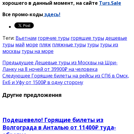
хорошего в данный момент, на сайте
Turs.Sale
Все промо-коды
здесь!
Теги:
Вьетнам
горячие туры
горящие туры
дешевые
туры
май
море
пляж
пляжные туры
туры
туры из
москвы
туры на море
Предыдущее
Дешевые туры из Москвы на Шри-
Ланку на 8 ночей от 39900₽ на человека
Следующее
Горящие билеты на рейсы из СПб в Омск,
Екб и Уфу от 1500₽ в одну сторону
Другие предложения
Подешевело! Горящие билеты из
Волгограда в Анталью от 11400₽ туда-