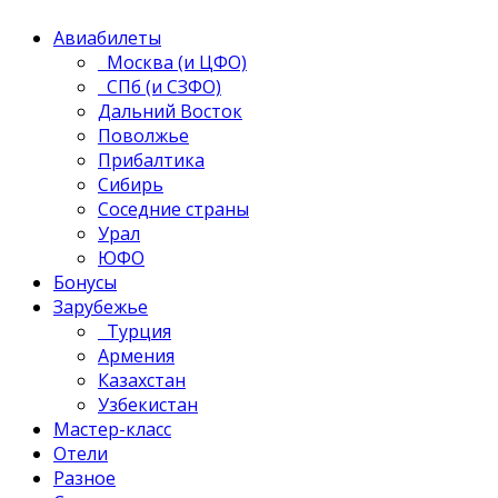
Авиабилеты
Москва (и ЦФО)
СПб (и СЗФО)
Дальний Восток
Поволжье
Прибалтика
Сибирь
Соседние страны
Урал
ЮФО
Бонусы
Зарубежье
Турция
Армения
Казахстан
Узбекистан
Мастер-класс
Отели
Разное