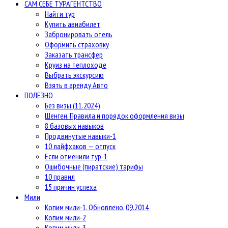
САМ СЕБЕ ТУРАГЕНТСТВО
Найти тур
Купить авиабилет
Забронировать отель
Оформить страховку
Заказать трансфер
Круиз на теплоходе
Выбрать экскурсию
Взять в аренду Авто
ПОЛЕЗНО
Без визы (11.2024)
Шенген. Правила и порядок оформления визы
8 базовых навыков
Продвинутые навыки-1
10 лайфхаков — отпуск
Если отменили тур-1
Ошибочные (пиратские) тарифы
10 правил
15 причин успеха
Мили
Копим мили-1. Обновлено, 09.2014
Копим мили-2
Копим мили-3