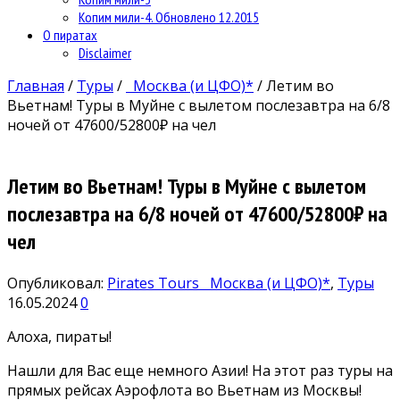
Копим мили-4. Обновлено 12.2015
О пиратах
Disclaimer
Главная
/
Туры
/
Москва (и ЦФО)*
/
Летим во
Вьетнам! Туры в Муйне с вылетом послезавтра на 6/8
ночей от 47600/52800₽ на чел
Летим во Вьетнам! Туры в Муйне с вылетом
послезавтра на 6/8 ночей от 47600/52800₽ на
чел
Опубликовал:
Pirates Tours
Москва (и ЦФО)*
,
Туры
16.05.2024
0
Алоха, пираты!
Нашли для Вас еще немного Азии! На этот раз туры на
прямых рейсах Аэрофлота во Вьетнам из Москвы!