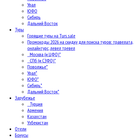
Урал
ЮФО
Сибирь
Дальний Восток
Туры
Горящие туры на Turs.sale
Промокоды 2026 на скидку для поиска туров: травелата,
онлайнтурс, левел тревел
Москва (и ЦФО)*
СПб (и СЗФО)*
Поволжье*
Урал*
ЮФО*
Сибирь*
Дальний Восток*
Зарубежье
Турция
Армения
Казахстан
Узбекистан
Отели
Бонусы