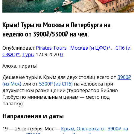
Крым! Туры из Москвы и Петербурга на
неделю от 3900₽/5300₽ на чел.
Опубликовал:
Pirates Tours
Москва (и ЦФО)*
,
СПб (и
СЗФО)*
,
Туры
17.09.2020
0
Алоха, пираты!
Дешевые туры в Крым для двух столиц всего от
3900₽
(из Мск)
или от
5300₽ (из СПб)
на человека при
двухместном размещении (туроператор Библио
Глобус; по минимальным ценам — место под
палатку).
Направления и даты
19 — 25 сентября: Мск —
Крым, Оленевка от 3900₽ на