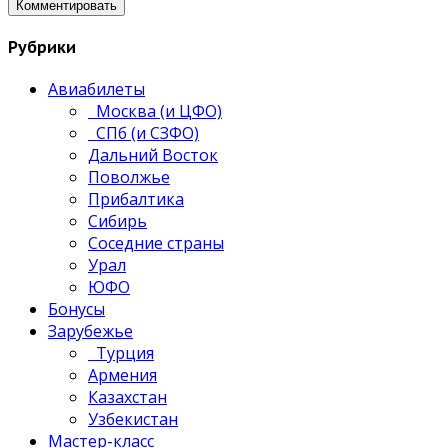
Рубрики
Авиабилеты
Москва (и ЦФО)
СПб (и СЗФО)
Дальний Восток
Поволжье
Прибалтика
Сибирь
Соседние страны
Урал
ЮФО
Бонусы
Зарубежье
Турция
Армения
Казахстан
Узбекистан
Мастер-класс