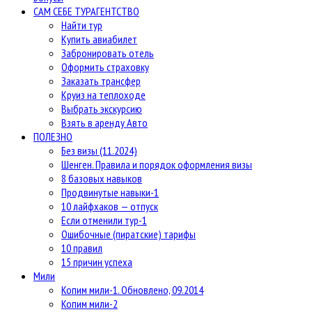
САМ СЕБЕ ТУРАГЕНТСТВО
Найти тур
Купить авиабилет
Забронировать отель
Оформить страховку
Заказать трансфер
Круиз на теплоходе
Выбрать экскурсию
Взять в аренду Авто
ПОЛЕЗНО
Без визы (11.2024)
Шенген. Правила и порядок оформления визы
8 базовых навыков
Продвинутые навыки-1
10 лайфхаков — отпуск
Если отменили тур-1
Ошибочные (пиратские) тарифы
10 правил
15 причин успеха
Мили
Копим мили-1. Обновлено, 09.2014
Копим мили-2