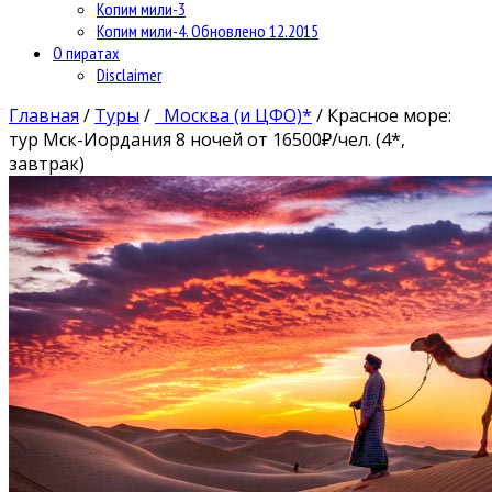
Копим мили-3
Копим мили-4. Обновлено 12.2015
О пиратах
Disclaimer
Главная
/
Туры
/
Москва (и ЦФО)*
/
Красное море:
тур Мск-Иордания 8 ночей от 16500₽/чел. (4*,
завтрак)