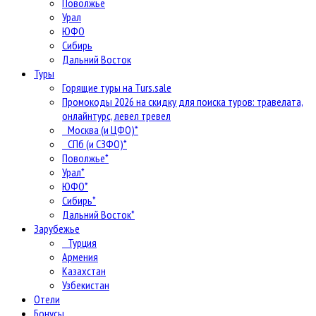
Поволжье
Урал
ЮФО
Сибирь
Дальний Восток
Туры
Горящие туры на Turs.sale
Промокоды 2026 на скидку для поиска туров: травелата,
онлайнтурс, левел тревел
Москва (и ЦФО)*
СПб (и СЗФО)*
Поволжье*
Урал*
ЮФО*
Сибирь*
Дальний Восток*
Зарубежье
Турция
Армения
Казахстан
Узбекистан
Отели
Бонусы