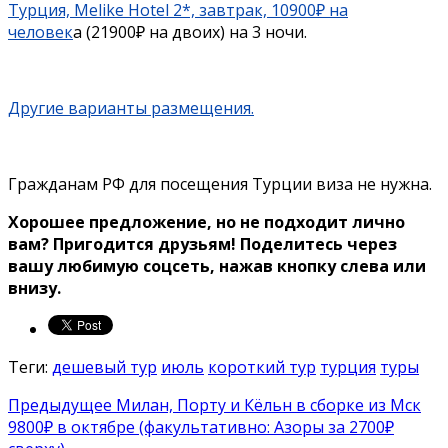
Турция, Melike Hotel 2*, завтрак, 10900₽ на
человек
а (21900₽ на двоих) на 3 ночи.
Другие варианты размещения.
Гражданам РФ для посещения Турции виза не нужна.
Хорошее предложение, но не подходит лично
вам? Пригодится друзьям! Поделитесь через
вашу любимую соцсеть, нажав кнопку слева или
внизу.
Теги:
дешевый тур
июль
короткий тур
турция
туры
Предыдущее
Милан, Порту и Кёльн в сборке из Мск
9800₽ в октябре (факультативно: Азоры за 2700₽