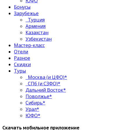
ЮФО
Бонусы
Зарубежье
Турция
Армения
Казахстан
Узбекистан
Мастер-класс
Отели
Разное
Скидки
Туры
Москва (и ЦФО)*
СПб (и СЗФО)*
Дальний Восток*
Поволжье*
Сибирь*
Урал*
ЮФО*
Скачать мобильное приложение