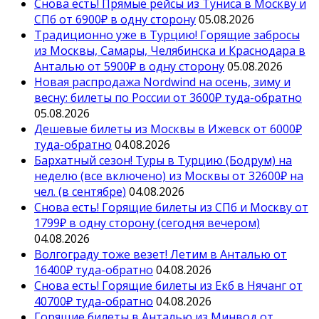
Снова есть! Прямые рейсы из Туниса в Москву и
СПб от 6900₽ в одну сторону
05.08.2026
Традиционно уже в Турцию! Горящие забросы
из Москвы, Самары, Челябинска и Краснодара в
Анталью от 5900₽ в одну сторону
05.08.2026
Новая распродажа Nordwind на осень, зиму и
весну: билеты по России от 3600₽ туда-обратно
05.08.2026
Дешевые билеты из Москвы в Ижевск от 6000₽
туда-обратно
04.08.2026
Бархатный сезон! Туры в Турцию (Бодрум) на
неделю (все включено) из Москвы от 32600₽ на
чел. (в сентябре)
04.08.2026
Снова есть! Горящие билеты из СПб и Москву от
1799₽ в одну сторону (сегодня вечером)
04.08.2026
Волгограду тоже везет! Летим в Анталью от
16400₽ туда-обратно
04.08.2026
Снова есть! Горящие билеты из Екб в Нячанг от
40700₽ туда-обратно
04.08.2026
Горящие билеты в Анталью из Минвод от