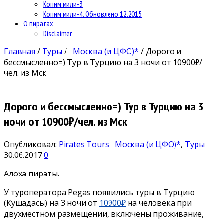
Копим мили-3
Копим мили-4. Обновлено 12.2015
О пиратах
Disclaimer
Главная
/
Туры
/
Москва (и ЦФО)*
/
Дорого и
бессмысленно=) Тур в Турцию на 3 ночи от 10900₽/
чел. из Мск
Дорого и бессмысленно=) Тур в Турцию на 3
ночи от 10900₽/чел. из Мск
Опубликовал:
Pirates Tours
Москва (и ЦФО)*
,
Туры
30.06.2017
0
Алоха пираты.
У туроператора Pegas появились туры в Турцию
(Кушадасы) на 3 ночи от
10900₽
на человека при
двухместном размещении, включены проживание,