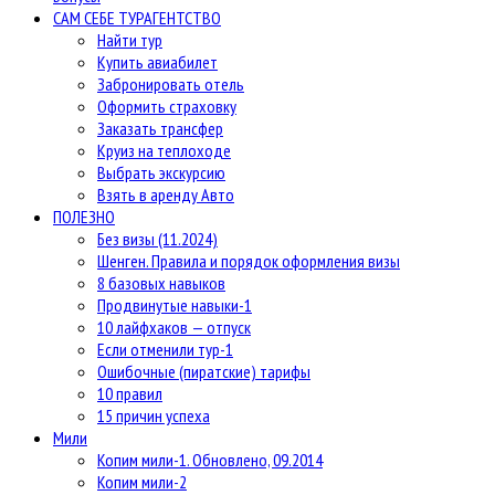
САМ СЕБЕ ТУРАГЕНТСТВО
Найти тур
Купить авиабилет
Забронировать отель
Оформить страховку
Заказать трансфер
Круиз на теплоходе
Выбрать экскурсию
Взять в аренду Авто
ПОЛЕЗНО
Без визы (11.2024)
Шенген. Правила и порядок оформления визы
8 базовых навыков
Продвинутые навыки-1
10 лайфхаков — отпуск
Если отменили тур-1
Ошибочные (пиратские) тарифы
10 правил
15 причин успеха
Мили
Копим мили-1. Обновлено, 09.2014
Копим мили-2