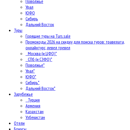
Поволжье
Урал
ЮФО
Сибирь
Дальний Восток
Туры
Горящие туры на Turs.sale
Промокоды 2026 на скидку для поиска туров: травелата,
онлайнтурс, левел тревел
Москва (и ЦФО)*
СПб (и СЗФО)*
Поволжье*
Урал*
ЮФО*
Сибирь*
Дальний Восток*
Зарубежье
Турция
Армения
Казахстан
Узбекистан
Отели
Бонусы