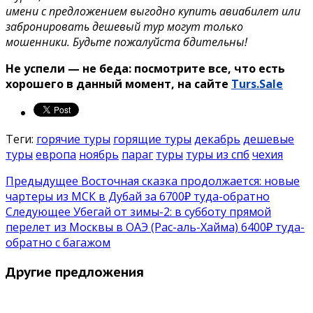
имени с предложением выгодно купить авиабилет или
забронировать дешевый тур могут только
мошенники. Будьте пожалуйста бдительны!
Не успели — не беда: посмотрите все, что есть
хорошего в данный момент, на сайте
Turs.Sale
Теги:
горячие туры
горящие туры
декабрь
дешевые
туры
европа
ноябрь
параг
туры
туры из спб
чехия
Предыдущее
Восточная сказка продолжается: новые
чартеры из МСК в Дубай за 6700₽ туда-обратно
Следующее
Убегай от зимы-2: в субботу прямой
перелет из Москвы в ОАЭ (Рас-аль-Хайма) 6400₽ туда-
обратно с багажом
Другие предложения