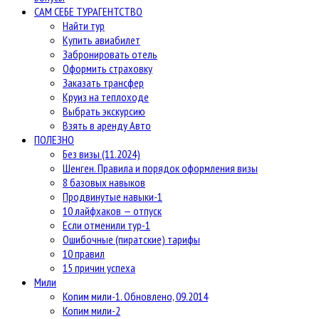
САМ СЕБЕ ТУРАГЕНТСТВО
Найти тур
Купить авиабилет
Забронировать отель
Оформить страховку
Заказать трансфер
Круиз на теплоходе
Выбрать экскурсию
Взять в аренду Авто
ПОЛЕЗНО
Без визы (11.2024)
Шенген. Правила и порядок оформления визы
8 базовых навыков
Продвинутые навыки-1
10 лайфхаков — отпуск
Если отменили тур-1
Ошибочные (пиратские) тарифы
10 правил
15 причин успеха
Мили
Копим мили-1. Обновлено, 09.2014
Копим мили-2