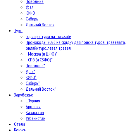
Поволжье
Урал
ЮФО
Сибирь
Дальний Восток
Туры
Горящие туры на Turs.sale
Промокоды 2026 на скидку для поиска туров: травелата,
онлайнтурс, левел тревел
Москва (и ЦФО)*
СПб (и СЗФО)*
Поволжье*
Урал*
ЮФО*
Сибирь*
Дальний Восток*
Зарубежье
Турция
Армения
Казахстан
Узбекистан
Отели
Бонусы