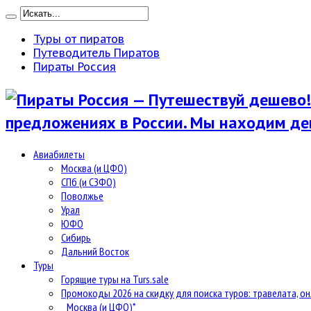
Туры от пиратов
Путеводитель Пиратов
Пираты Россия
предложениях в России. Мы находим де
Авиабилеты
Москва (и ЦФО)
СПб (и СЗФО)
Поволжье
Урал
ЮФО
Сибирь
Дальний Восток
Туры
Горящие туры на Turs.sale
Промокоды 2026 на скидку для поиска туров: травелата, он
Москва (и ЦФО)*