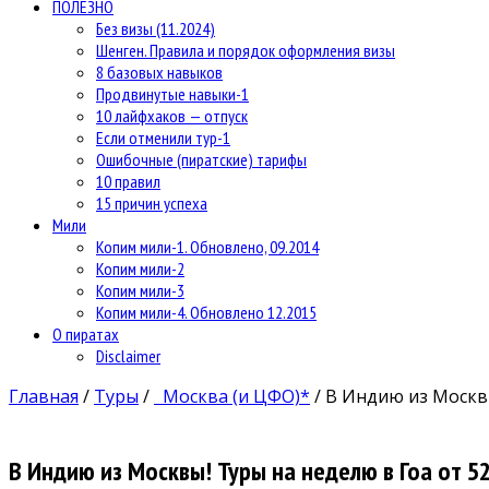
ПОЛЕЗНО
Без визы (11.2024)
Шенген. Правила и порядок оформления визы
8 базовых навыков
Продвинутые навыки-1
10 лайфхаков — отпуск
Если отменили тур-1
Ошибочные (пиратские) тарифы
10 правил
15 причин успеха
Мили
Копим мили-1. Обновлено, 09.2014
Копим мили-2
Копим мили-3
Копим мили-4. Обновлено 12.2015
О пиратах
Disclaimer
Главная
/
Туры
/
Москва (и ЦФО)*
/
В Индию из Москвы
В Индию из Москвы! Туры на неделю в Гоа от 52