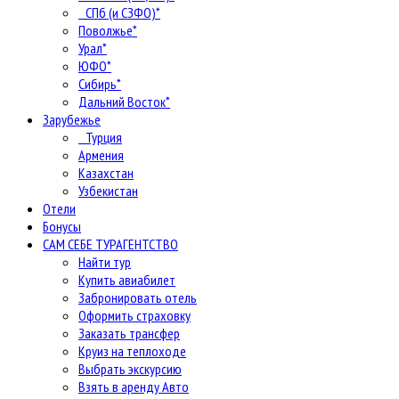
СПб (и СЗФО)*
Поволжье*
Урал*
ЮФО*
Сибирь*
Дальний Восток*
Зарубежье
Турция
Армения
Казахстан
Узбекистан
Отели
Бонусы
САМ СЕБЕ ТУРАГЕНТСТВО
Найти тур
Купить авиабилет
Забронировать отель
Оформить страховку
Заказать трансфер
Круиз на теплоходе
Выбрать экскурсию
Взять в аренду Авто