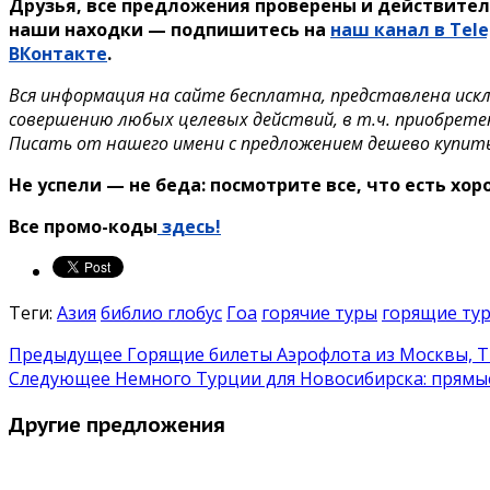
Друзья, все предложения проверены и действител
наши находки — подпишитесь на
наш канал в Tel
ВКонтакте
.
Вся информация на сайте бесплатна, представлена иск
совершению любых целевых действий, в т.ч. приобрете
Писать от нашего имени с предложением дешево купит
Не успели — не беда: посмотрите все, что есть хо
Все промо-коды
здесь!
Теги:
Азия
библио глобус
Гоа
горячие туры
горящие ту
Предыдущее
Горящие билеты Аэрофлота из Москвы, Тю
Следующее
Немного Турции для Новосибирска: прямые
Другие предложения