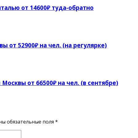
талью от 14600₽ туда-обратно
ы от 52900₽ на чел. (на регулярке)
 Москвы от 66500₽ на чел. (в сентябре)
ены обязательные поля
*