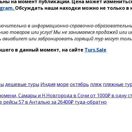
ьны на момент публикации. Цена может измениться
egram.
Обсуждать наши находки можно не только в к
лючительно в информационно-справочно-образовательных 
нию товаров или услуг! Мы не занимаемся продажей или 
ь авиабилет или забронировать горящий тур могут тол
рошего в данный момент, на сайте
Turs.Sale
ры
дешевые туры
Индия
море
октябрь
пляж
пляжные ту
мени, Самары и Н.Новгорода в Сочи от 1000₽ в одну с
 рейсы S7 в Анталью за 26400₽ туда-обратно