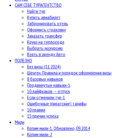
САМ СЕБЕ ТУРАГЕНТСТВО
Найти тур
Купить авиабилет
Забронировать отель
Оформить страховку
Заказать трансфер
Круиз на теплоходе
Выбрать экскурсию
Взять в аренду Авто
ПОЛЕЗНО
Без визы (11.2024)
Шенген. Правила и порядок оформления визы
8 базовых навыков
Продвинутые навыки-1
10 лайфхаков — отпуск
Если отменили тур-1
Ошибочные (пиратские) тарифы
10 правил
15 причин успеха
Мили
Копим мили-1. Обновлено, 09.2014
Копим мили-2