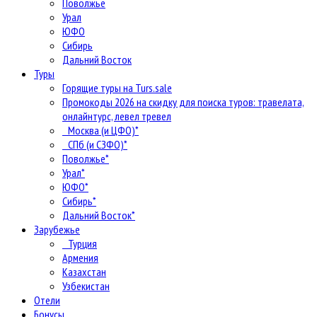
Поволжье
Урал
ЮФО
Сибирь
Дальний Восток
Туры
Горящие туры на Turs.sale
Промокоды 2026 на скидку для поиска туров: травелата,
онлайнтурс, левел тревел
Москва (и ЦФО)*
СПб (и СЗФО)*
Поволжье*
Урал*
ЮФО*
Сибирь*
Дальний Восток*
Зарубежье
Турция
Армения
Казахстан
Узбекистан
Отели
Бонусы