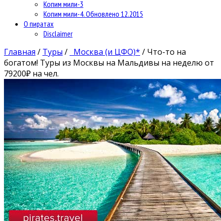
Копим мили-3
Копим мили-4. Обновлено 12.2015
О пиратах
Disclaimer
Главная
/
Туры
/
Москва (и ЦФО)*
/
Что-то на
богатом! Туры из Москвы на Мальдивы на неделю от
79200₽ на чел.