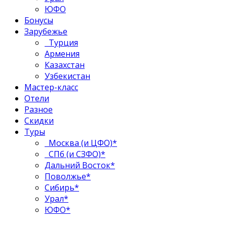
ЮФО
Бонусы
Зарубежье
Турция
Армения
Казахстан
Узбекистан
Мастер-класс
Отели
Разное
Скидки
Туры
Москва (и ЦФО)*
СПб (и СЗФО)*
Дальний Восток*
Поволжье*
Сибирь*
Урал*
ЮФО*