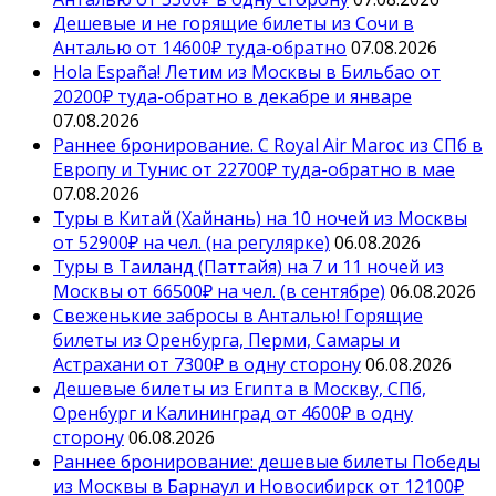
Дешевые и не горящие билеты из Сочи в
Анталью от 14600₽ туда-обратно
07.08.2026
Hola España! Летим из Москвы в Бильбао от
20200₽ туда-обратно в декабре и январе
07.08.2026
Раннее бронирование. С Royal Air Maroc из СПб в
Европу и Тунис от 22700₽ туда-обратно в мае
07.08.2026
Туры в Китай (Хайнань) на 10 ночей из Москвы
от 52900₽ на чел. (на регулярке)
06.08.2026
Туры в Таиланд (Паттайя) на 7 и 11 ночей из
Москвы от 66500₽ на чел. (в сентябре)
06.08.2026
Свеженькие забросы в Анталью! Горящие
билеты из Оренбурга, Перми, Самары и
Астрахани от 7300₽ в одну сторону
06.08.2026
Дешевые билеты из Египта в Москву, СПб,
Оренбург и Калининград от 4600₽ в одну
сторону
06.08.2026
Раннее бронирование: дешевые билеты Победы
из Москвы в Барнаул и Новосибирск от 12100₽