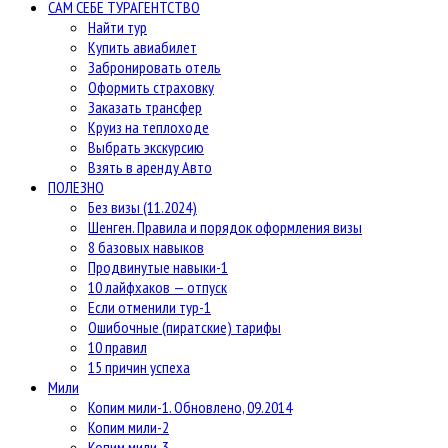
САМ СЕБЕ ТУРАГЕНТСТВО
Найти тур
Купить авиабилет
Забронировать отель
Оформить страховку
Заказать трансфер
Круиз на теплоходе
Выбрать экскурсию
Взять в аренду Авто
ПОЛЕЗНО
Без визы (11.2024)
Шенген. Правила и порядок оформления визы
8 базовых навыков
Продвинутые навыки-1
10 лайфхаков — отпуск
Если отменили тур-1
Ошибочные (пиратские) тарифы
10 правил
15 причин успеха
Мили
Копим мили-1. Обновлено, 09.2014
Копим мили-2
Копим мили-3