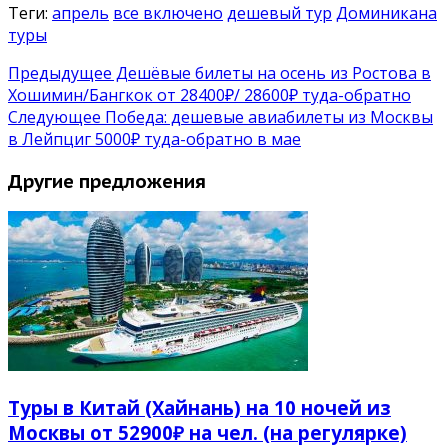
Теги:
апрель
все включено
дешевый тур
Доминикана
туры
Предыдущее
Дешёвые билеты на осень из Ростова в
Хошимин/Бангкок от 28400₽/ 28600₽ туда-обратно
Следующее
Победа: дешевые авиабилеты из Москвы
в Лейпциг 5000₽ туда-обратно в мае
Другие предложения
Туры в Китай (Хайнань) на 10 ночей из
Москвы от 52900₽ на чел. (на регулярке)