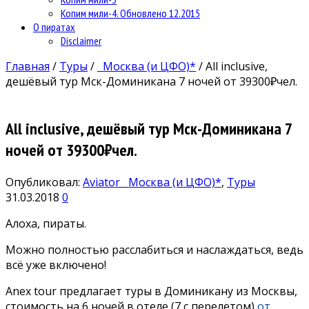
Копим мили-4. Обновлено 12.2015
О пиратах
Disclaimer
Главная
/
Туры
/
Москва (и ЦФО)*
/
All inclusive,
дешёвый тур Мск-Доминикана 7 ночей от 39300₽чел.
All inclusive, дешёвый тур Мск-Доминикана 7
ночей от 39300₽чел.
Опубликовал:
Aviator
Москва (и ЦФО)*
,
Туры
31.03.2018
0
Алоха, пираты.
Можно полностью расслабиться и наслаждаться, ведь
всё уже включено!
Anex tour предлагает туры в Доминикану из Москвы,
стоимость на 6 ночей в отеле (7 с перелетом)
от