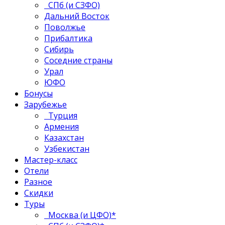
СПб (и СЗФО)
Дальний Восток
Поволжье
Прибалтика
Сибирь
Соседние страны
Урал
ЮФО
Бонусы
Зарубежье
Турция
Армения
Казахстан
Узбекистан
Мастер-класс
Отели
Разное
Скидки
Туры
Москва (и ЦФО)*