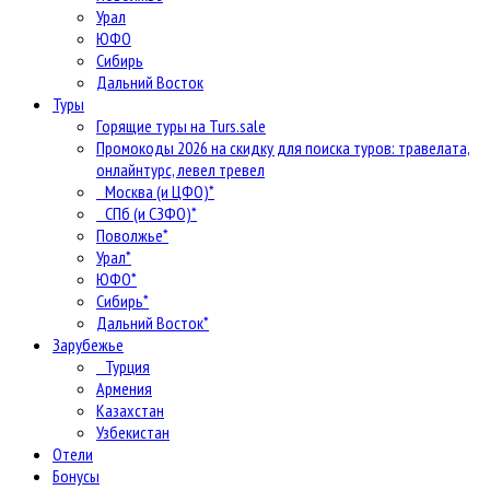
Урал
ЮФО
Сибирь
Дальний Восток
Туры
Горящие туры на Turs.sale
Промокоды 2026 на скидку для поиска туров: травелата,
онлайнтурс, левел тревел
Москва (и ЦФО)*
СПб (и СЗФО)*
Поволжье*
Урал*
ЮФО*
Сибирь*
Дальний Восток*
Зарубежье
Турция
Армения
Казахстан
Узбекистан
Отели
Бонусы