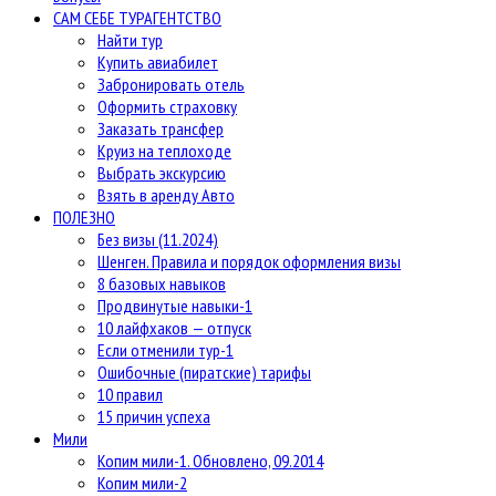
САМ СЕБЕ ТУРАГЕНТСТВО
Найти тур
Купить авиабилет
Забронировать отель
Оформить страховку
Заказать трансфер
Круиз на теплоходе
Выбрать экскурсию
Взять в аренду Авто
ПОЛЕЗНО
Без визы (11.2024)
Шенген. Правила и порядок оформления визы
8 базовых навыков
Продвинутые навыки-1
10 лайфхаков — отпуск
Если отменили тур-1
Ошибочные (пиратские) тарифы
10 правил
15 причин успеха
Мили
Копим мили-1. Обновлено, 09.2014
Копим мили-2