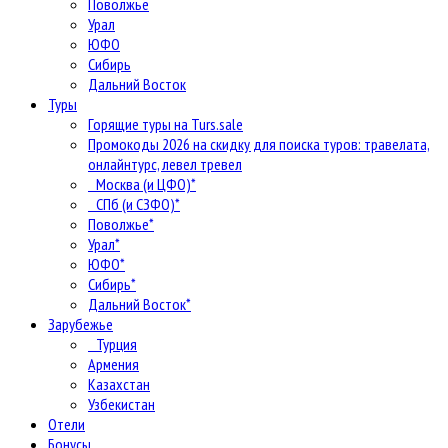
Поволжье
Урал
ЮФО
Сибирь
Дальний Восток
Туры
Горящие туры на Turs.sale
Промокоды 2026 на скидку для поиска туров: травелата,
онлайнтурс, левел тревел
Москва (и ЦФО)*
СПб (и СЗФО)*
Поволжье*
Урал*
ЮФО*
Сибирь*
Дальний Восток*
Зарубежье
Турция
Армения
Казахстан
Узбекистан
Отели
Бонусы