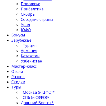
Поволжье
Прибалтика
Сибирь
Соседние страны
Урал
ЮФО
Бонусы
Зарубежье
Турция
Армения
Казахстан
Узбекистан
Мастер-класс
Отели
Разное
Скидки
Туры
Москва (и ЦФО)*
СПб (и СЗФО)*
Дальний Восток*