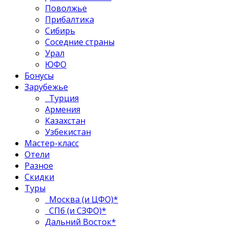
Поволжье
Прибалтика
Сибирь
Соседние страны
Урал
ЮФО
Бонусы
Зарубежье
Турция
Армения
Казахстан
Узбекистан
Мастер-класс
Отели
Разное
Скидки
Туры
Москва (и ЦФО)*
СПб (и СЗФО)*
Дальний Восток*