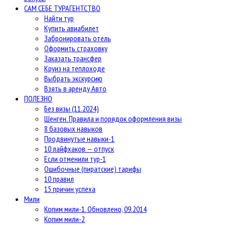
САМ СЕБЕ ТУРАГЕНТСТВО
Найти тур
Купить авиабилет
Забронировать отель
Оформить страховку
Заказать трансфер
Круиз на теплоходе
Выбрать экскурсию
Взять в аренду Авто
ПОЛЕЗНО
Без визы (11.2024)
Шенген. Правила и порядок оформления визы
8 базовых навыков
Продвинутые навыки-1
10 лайфхаков — отпуск
Если отменили тур-1
Ошибочные (пиратские) тарифы
10 правил
15 причин успеха
Мили
Копим мили-1. Обновлено, 09.2014
Копим мили-2