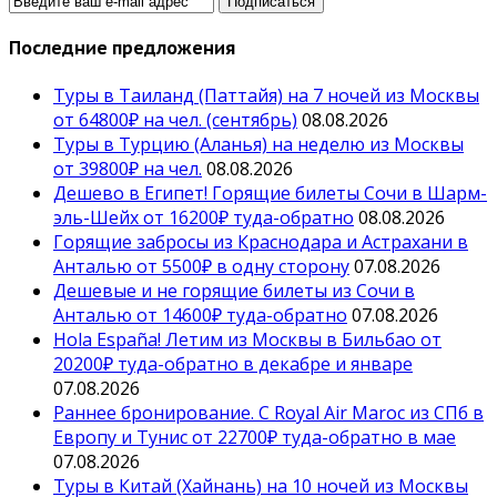
Последние предложения
Туры в Таиланд (Паттайя) на 7 ночей из Москвы
от 64800₽ на чел. (сентябрь)
08.08.2026
Туры в Турцию (Аланья) на неделю из Москвы
от 39800₽ на чел.
08.08.2026
Дешево в Египет! Горящие билеты Сочи в Шарм-
эль-Шейх от 16200₽ туда-обратно
08.08.2026
Горящие забросы из Краснодара и Астрахани в
Анталью от 5500₽ в одну сторону
07.08.2026
Дешевые и не горящие билеты из Сочи в
Анталью от 14600₽ туда-обратно
07.08.2026
Hola España! Летим из Москвы в Бильбао от
20200₽ туда-обратно в декабре и январе
07.08.2026
Раннее бронирование. С Royal Air Maroc из СПб в
Европу и Тунис от 22700₽ туда-обратно в мае
07.08.2026
Туры в Китай (Хайнань) на 10 ночей из Москвы