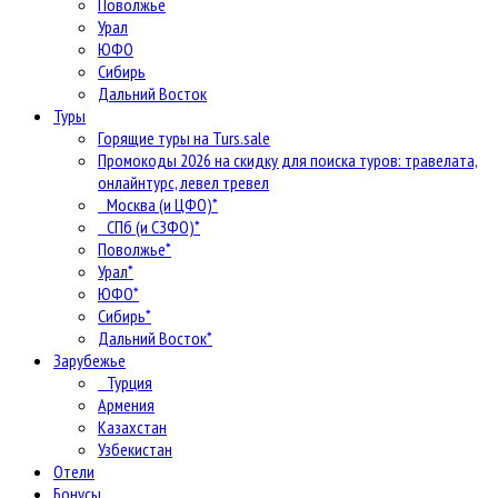
Поволжье
Урал
ЮФО
Сибирь
Дальний Восток
Туры
Горящие туры на Turs.sale
Промокоды 2026 на скидку для поиска туров: травелата,
онлайнтурс, левел тревел
Москва (и ЦФО)*
СПб (и СЗФО)*
Поволжье*
Урал*
ЮФО*
Сибирь*
Дальний Восток*
Зарубежье
Турция
Армения
Казахстан
Узбекистан
Отели
Бонусы