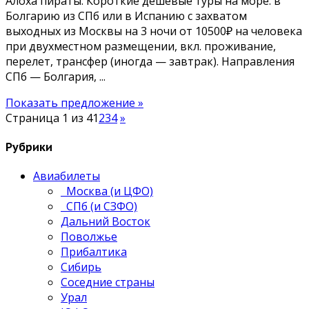
Алоха пираты. Короткие дешевые туры на море: в
Болгарию из СПб или в Испанию с захватом
выходных из Москвы на 3 ночи от 10500₽ на человека
при двухместном размещении, вкл. проживание,
перелет, трансфер (иногда — завтрак). Направления
СПб — Болгария, ...
Показать предложение »
Страница 1 из 4
1
2
3
4
»
Рубрики
Авиабилеты
Москва (и ЦФО)
СПб (и СЗФО)
Дальний Восток
Поволжье
Прибалтика
Сибирь
Соседние страны
Урал