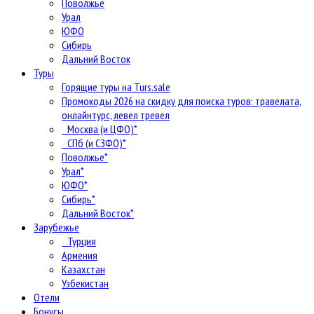
Поволжье
Урал
ЮФО
Сибирь
Дальний Восток
Туры
Горящие туры на Turs.sale
Промокоды 2026 на скидку для поиска туров: травелата,
онлайнтурс, левел тревел
Москва (и ЦФО)*
СПб (и СЗФО)*
Поволжье*
Урал*
ЮФО*
Сибирь*
Дальний Восток*
Зарубежье
Турция
Армения
Казахстан
Узбекистан
Отели
Бонусы