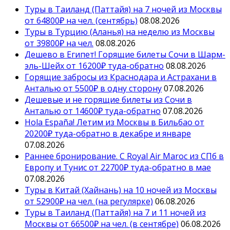
Туры в Таиланд (Паттайя) на 7 ночей из Москвы
от 64800₽ на чел. (сентябрь)
08.08.2026
Туры в Турцию (Аланья) на неделю из Москвы
от 39800₽ на чел.
08.08.2026
Дешево в Египет! Горящие билеты Сочи в Шарм-
эль-Шейх от 16200₽ туда-обратно
08.08.2026
Горящие забросы из Краснодара и Астрахани в
Анталью от 5500₽ в одну сторону
07.08.2026
Дешевые и не горящие билеты из Сочи в
Анталью от 14600₽ туда-обратно
07.08.2026
Hola España! Летим из Москвы в Бильбао от
20200₽ туда-обратно в декабре и январе
07.08.2026
Раннее бронирование. С Royal Air Maroc из СПб в
Европу и Тунис от 22700₽ туда-обратно в мае
07.08.2026
Туры в Китай (Хайнань) на 10 ночей из Москвы
от 52900₽ на чел. (на регулярке)
06.08.2026
Туры в Таиланд (Паттайя) на 7 и 11 ночей из
Москвы от 66500₽ на чел. (в сентябре)
06.08.2026