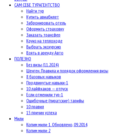
САМ СЕБЕ ТУРАГЕНТСТВО
Найти тур
Купить авиабилет
Забронировать отель
Оформить страховку
Заказать трансфер
Круиз на теплоходе
Выбрать экскурсию
Взять в аренду Авто
ПОЛЕЗНО
Без визы (11.2024)
Шенген. Правила и порядок оформления визы
8 базовых навыков
Продвинутые навыки-1
10 лайфхаков — отпуск
Если отменили тур-1
Ошибочные (пиратские) тарифы
10 правил
15 причин успеха
Мили
Копим мили-1. Обновлено, 09.2014
Копим мили-2