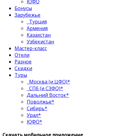
ЮФО
Бонусы
Зарубежье
Турция
Армения
Казахстан
Узбекистан
Мастер-класс
Отели
Разное
Скидки
Туры
Москва (и ЦФО)*
СПб (и СЗФО)*
Дальний Восток*
Поволжье*
Сибирь*
Урал*
ЮФО*
Скачать мобильное приложение