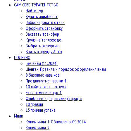
САМ СЕБЕ ТУРАГЕНТСТВО
Найти тур
Купить авиабилет
Забронировать отель
Оформить страховку
Заказать трансфер
Круиз на теплоходе
Выбрать экскурсию
Взять в аренду Авто
ПОЛЕЗНО
Без визы (11.2024)
Шенген. Правила и порядок оформления визы
8 базовых навыков
Продвинутые навыки-1
10 лайфхаков — отпуск
Если отменили тур-1
Ошибочные (пиратские) тарифы
10 правил
15 причин успеха
Мили
Копим мили-1. Обновлено, 09.2014
Копим мили-2