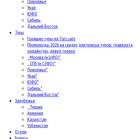
Поволжье
Урал
ЮФО
Сибирь
Дальний Восток
Туры
Горящие туры на Turs.sale
Промокоды 2026 на скидку для поиска туров: травелата,
онлайнтурс, левел тревел
Москва (и ЦФО)*
СПб (и СЗФО)*
Поволжье*
Урал*
ЮФО*
Сибирь*
Дальний Восток*
Зарубежье
Турция
Армения
Казахстан
Узбекистан
Отели
Бонусы