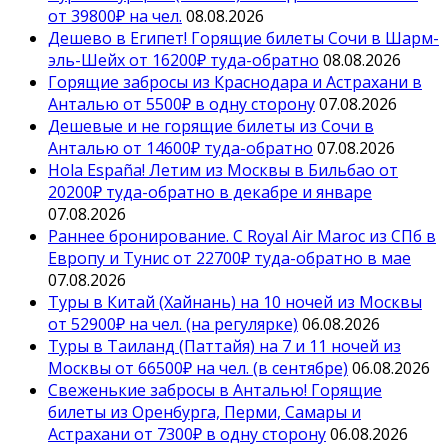
от 39800₽ на чел.
08.08.2026
Дешево в Египет! Горящие билеты Сочи в Шарм-
эль-Шейх от 16200₽ туда-обратно
08.08.2026
Горящие забросы из Краснодара и Астрахани в
Анталью от 5500₽ в одну сторону
07.08.2026
Дешевые и не горящие билеты из Сочи в
Анталью от 14600₽ туда-обратно
07.08.2026
Hola España! Летим из Москвы в Бильбао от
20200₽ туда-обратно в декабре и январе
07.08.2026
Раннее бронирование. С Royal Air Maroc из СПб в
Европу и Тунис от 22700₽ туда-обратно в мае
07.08.2026
Туры в Китай (Хайнань) на 10 ночей из Москвы
от 52900₽ на чел. (на регулярке)
06.08.2026
Туры в Таиланд (Паттайя) на 7 и 11 ночей из
Москвы от 66500₽ на чел. (в сентябре)
06.08.2026
Свеженькие забросы в Анталью! Горящие
билеты из Оренбурга, Перми, Самары и
Астрахани от 7300₽ в одну сторону
06.08.2026