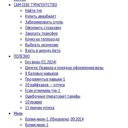
САМ СЕБЕ ТУРАГЕНТСТВО
Найти тур
Купить авиабилет
Забронировать отель
Оформить страховку
Заказать трансфер
Круиз на теплоходе
Выбрать экскурсию
Взять в аренду Авто
ПОЛЕЗНО
Без визы (11.2024)
Шенген. Правила и порядок оформления визы
8 базовых навыков
Продвинутые навыки-1
10 лайфхаков — отпуск
Если отменили тур-1
Ошибочные (пиратские) тарифы
10 правил
15 причин успеха
Мили
Копим мили-1. Обновлено, 09.2014
Копим мили-2