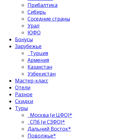
Прибалтика
Сибирь
Соседние страны
Урал
ЮФО
Бонусы
Зарубежье
Турция
Армения
Казахстан
Узбекистан
Мастер-класс
Отели
Разное
Скидки
Туры
Москва (и ЦФО)*
СПб (и СЗФО)*
Дальний Восток*
Поволжье*