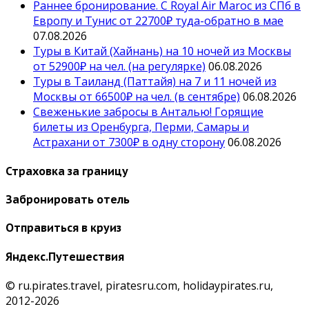
Раннее бронирование. С Royal Air Maroc из СПб в
Европу и Тунис от 22700₽ туда-обратно в мае
07.08.2026
Туры в Китай (Хайнань) на 10 ночей из Москвы
от 52900₽ на чел. (на регулярке)
06.08.2026
Туры в Таиланд (Паттайя) на 7 и 11 ночей из
Москвы от 66500₽ на чел. (в сентябре)
06.08.2026
Свеженькие забросы в Анталью! Горящие
билеты из Оренбурга, Перми, Самары и
Астрахани от 7300₽ в одну сторону
06.08.2026
Страховка за границу
Забронировать отель
Отправиться в круиз
Яндекс.Путешествия
© ru.pirates.travel, piratesru.com, holidaypirates.ru,
2012-2026