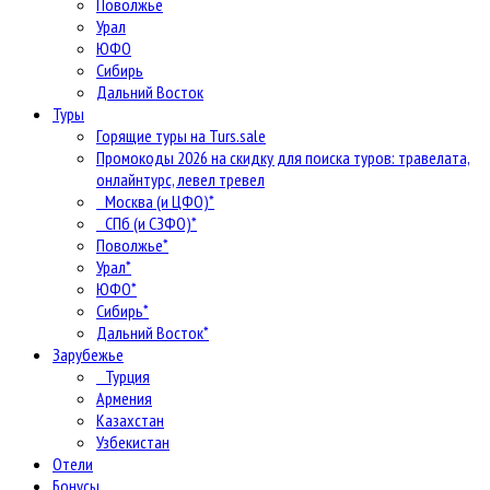
Поволжье
Урал
ЮФО
Сибирь
Дальний Восток
Туры
Горящие туры на Turs.sale
Промокоды 2026 на скидку для поиска туров: травелата,
онлайнтурс, левел тревел
Москва (и ЦФО)*
СПб (и СЗФО)*
Поволжье*
Урал*
ЮФО*
Сибирь*
Дальний Восток*
Зарубежье
Турция
Армения
Казахстан
Узбекистан
Отели
Бонусы