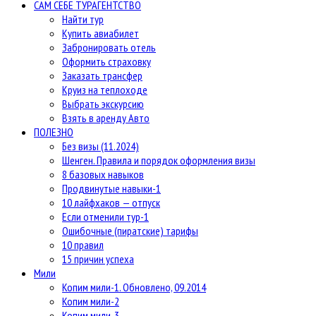
САМ СЕБЕ ТУРАГЕНТСТВО
Найти тур
Купить авиабилет
Забронировать отель
Оформить страховку
Заказать трансфер
Круиз на теплоходе
Выбрать экскурсию
Взять в аренду Авто
ПОЛЕЗНО
Без визы (11.2024)
Шенген. Правила и порядок оформления визы
8 базовых навыков
Продвинутые навыки-1
10 лайфхаков — отпуск
Если отменили тур-1
Ошибочные (пиратские) тарифы
10 правил
15 причин успеха
Мили
Копим мили-1. Обновлено, 09.2014
Копим мили-2
Копим мили-3