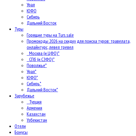
Урал
ЮФО
Сибирь
Дальний Восток
Туры
Горящие туры на Turs.sale
Промокоды 2026 на скидку для поиска туров: травелата,
онлайнтурс, левел тревел
Москва (и ЦФО)*
СПб (и СЗФО)*
Поволжье*
Урал*
ЮФО*
Сибирь*
Дальний Восток*
Зарубежье
Турция
Армения
Казахстан
Узбекистан
Отели
Бонусы