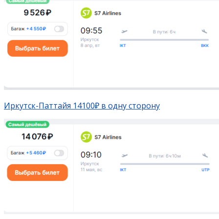
Иркутск-Паттайя 14100₽ в одну сторону