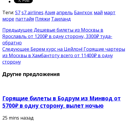
Теги:
S7
s7 airlines
Азия
апрель
Бангкок
май
март
море
паттайя
Пляжи
Таиланд
Предыдущее
Дешевые билеты из Москвы в
Ярославль от 1200₽ в одну сторону, 3300₽ туда-
обратно
Следующее
Берем курс на Цейлон! Горящие чартеры
из Москвы в Хамбантоту всего от 11400₽ в одну
сторону
Другие предложения
Горящие билеты в Бодрум из Минвод от
5700₽ в одну сторону, вылет ночью
25 mins назад