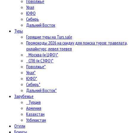
Поволжье
Урал
ЮФО
Сибирь
Дальний Восток
Туры
Горящие туры на Turs.sale
Промокоды 2026 на скидку для поиска туров: травелата,
онлайнтурс, левел тревел
Москва (и ЦФО)*
СПб (и СЗФО)*
Поволжье*
Урал*
ЮФО*
Сибирь*
Дальний Восток*
Зарубежье
Турция
Армения
Казахстан
Узбекистан
Отели
Бонусы