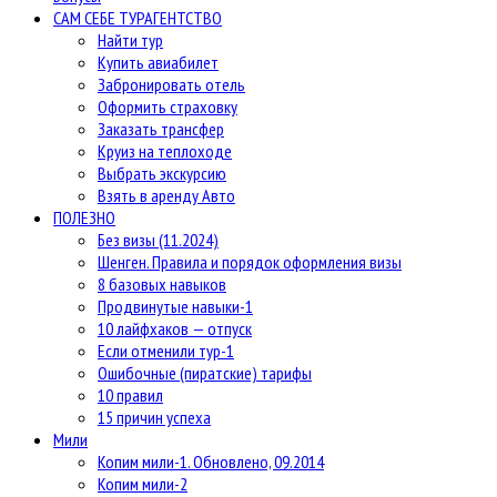
САМ СЕБЕ ТУРАГЕНТСТВО
Найти тур
Купить авиабилет
Забронировать отель
Оформить страховку
Заказать трансфер
Круиз на теплоходе
Выбрать экскурсию
Взять в аренду Авто
ПОЛЕЗНО
Без визы (11.2024)
Шенген. Правила и порядок оформления визы
8 базовых навыков
Продвинутые навыки-1
10 лайфхаков — отпуск
Если отменили тур-1
Ошибочные (пиратские) тарифы
10 правил
15 причин успеха
Мили
Копим мили-1. Обновлено, 09.2014
Копим мили-2