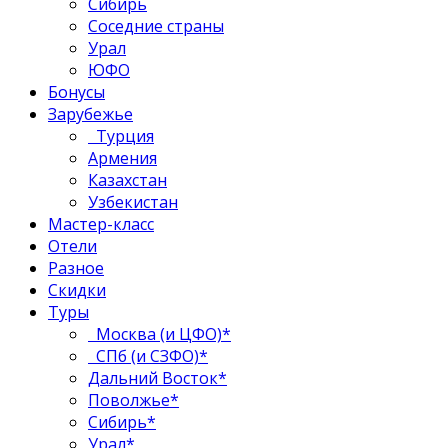
Сибирь
Соседние страны
Урал
ЮФО
Бонусы
Зарубежье
Турция
Армения
Казахстан
Узбекистан
Мастер-класс
Отели
Разное
Скидки
Туры
Москва (и ЦФО)*
СПб (и СЗФО)*
Дальний Восток*
Поволжье*
Сибирь*
Урал*