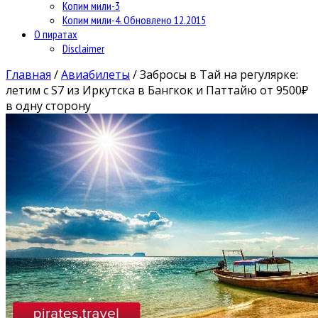
Копим мили-3
Копим мили-4. Обновлено 12.2015
О пиратах
Disclaimer
Главная
/
Авиабилеты
/
Забросы в Тай на регулярке:
летим с S7 из Иркутска в Бангкок и Паттайю от 9500₽
в одну сторону