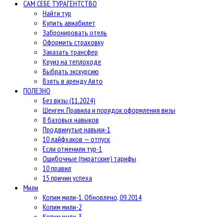
САМ СЕБЕ ТУРАГЕНТСТВО
Найти тур
Купить авиабилет
Забронировать отель
Оформить страховку
Заказать трансфер
Круиз на теплоходе
Выбрать экскурсию
Взять в аренду Авто
ПОЛЕЗНО
Без визы (11.2024)
Шенген. Правила и порядок оформления визы
8 базовых навыков
Продвинутые навыки-1
10 лайфхаков — отпуск
Если отменили тур-1
Ошибочные (пиратские) тарифы
10 правил
15 причин успеха
Мили
Копим мили-1. Обновлено, 09.2014
Копим мили-2
Копим мили-3