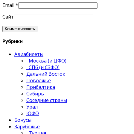
Email
*
Сайт
Рубрики
Авиабилеты
Москва (и ЦФО)
СПб (и СЗФО)
Дальний Восток
Поволжье
Прибалтика
Сибирь
Соседние страны
Урал
ЮФО
Бонусы
Зарубежье
Турция