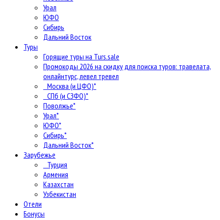
Урал
ЮФО
Сибирь
Дальний Восток
Туры
Горящие туры на Turs.sale
Промокоды 2026 на скидку для поиска туров: травелата,
онлайнтурс, левел тревел
Москва (и ЦФО)*
СПб (и СЗФО)*
Поволжье*
Урал*
ЮФО*
Сибирь*
Дальний Восток*
Зарубежье
Турция
Армения
Казахстан
Узбекистан
Отели
Бонусы