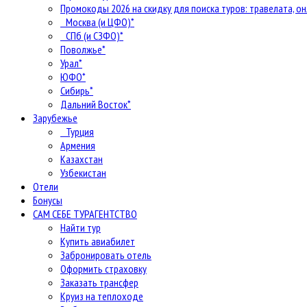
Промокоды 2026 на скидку для поиска туров: травелата, он
Москва (и ЦФО)*
СПб (и СЗФО)*
Поволжье*
Урал*
ЮФО*
Сибирь*
Дальний Восток*
Зарубежье
Турция
Армения
Казахстан
Узбекистан
Отели
Бонусы
САМ СЕБЕ ТУРАГЕНТСТВО
Найти тур
Купить авиабилет
Забронировать отель
Оформить страховку
Заказать трансфер
Круиз на теплоходе