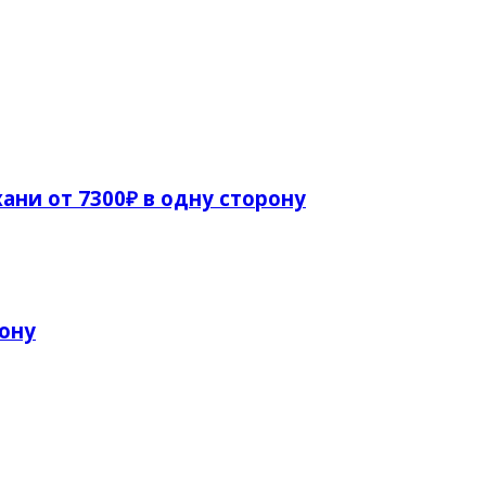
ани от 7300₽ в одну сторону
рону