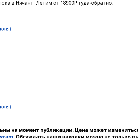
ока в Нячанг! Летим от 18900₽ туда-обратно.
июня)
июня)
ьны на момент публикации. Цена может измениться
egram.
Обсуждать наши находки можно не только в к