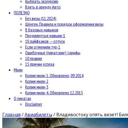
Выбрать экскурсию
Взять в аренду Авто
ПОЛЕЗНО
Без визы (11.2024)
Шенген. Правила и порядок оформления визы
8 базовых навыков
Продвинутые навыки-1
10 лайфхаков — отпуск
Если отменили тур-1
Ошибочные (пиратские) тарифы
10 правил
15 причин успеха
Мили
Копим мили-1. Обновлено, 09.2014
Копим мили-2
Копим мили-3
Копим мили-4. Обновлено 12.2015
О пиратах
Disclaimer
Главная
/
Авиабилеты
/
Владивостоку опять везет! Бил