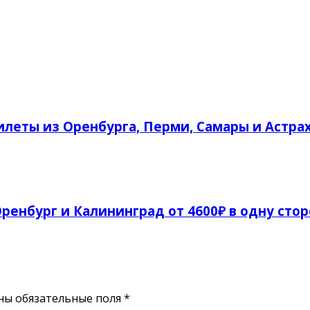
леты из Оренбурга, Перми, Самары и Астрах
ренбург и Калининград от 4600₽ в одну сто
ены обязательные поля
*