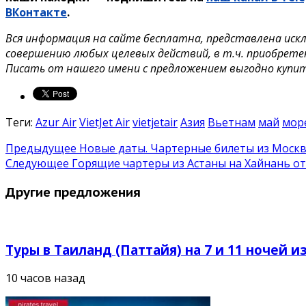
ВКонтакте
.
Вся информация на сайте бесплатна, представлена иск
совершению любых целевых действий, в т.ч. приобрете
Писать от нашего имени с предложением выгодно купи
Теги:
Azur Air
VietJet Air
vietjetair
Азия
Вьетнам
май
мор
Предыдущее
Новые даты. Чартерные билеты из Москв
Следующее
Горящие чартеры из Астаны на Хайнань от
Другие предложения
Туры в Таиланд (Паттайя) на 7 и 11 ночей из
10 часов назад