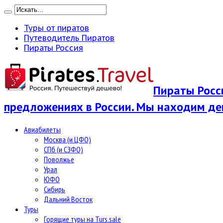
Туры от пиратов
Путеводитель Пиратов
Пираты Россия
Пираты Росси
предложениях в России. Мы находим де
Авиабилеты
Москва (и ЦФО)
СПб (и СЗФО)
Поволжье
Урал
ЮФО
Сибирь
Дальний Восток
Туры
Горящие туры на Turs.sale