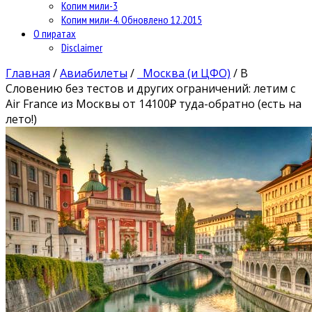
Копим мили-3
Копим мили-4. Обновлено 12.2015
О пиратах
Disclaimer
Главная
/
Авиабилеты
/
Москва (и ЦФО)
/
В
Словению без тестов и других ограничений: летим с
Air France из Москвы от 14100₽ туда-обратно (есть на
лето!)