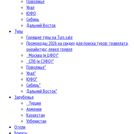
Поволжье
Урал
ЮФО
Сибирь
Дальний Восток
Туры
Горящие туры на Turs.sale
Промокоды 2026 на скидку для поиска туров: травелата,
онлайнтурс, левел тревел
Москва (и ЦФО)*
СПб (и СЗФО)*
Поволжье*
Урал*
ЮФО*
Сибирь*
Дальний Восток*
Зарубежье
Турция
Армения
Казахстан
Узбекистан
Отели
Бонусы