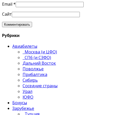
Email
*
Сайт
Рубрики
Авиабилеты
Москва (и ЦФО)
СПб (и СЗФО)
Дальний Восток
Поволжье
Прибалтика
Сибирь
Соседние страны
Урал
ЮФО
Бонусы
Зарубежье
Турция