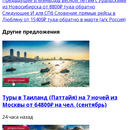
Предыдущее
В Минводы весной: летим с Уральскими
из Новосибирска от 8800₽ туда-обратно
Следующее
И для СПб Словения: прямые рейсы в
Любляну от 15400₽ туда-обратно в марте (a/к Россия)
Другие предложения
Туры в Таиланд (Паттайя) на 7 ночей из
Москвы от 64800₽ на чел. (сентябрь)
24 часа назад