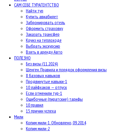
САМ СЕБЕ ТУРАГЕНТСТВО
Найти тур
Купить авиабилет
Забронировать отель
Оформить страховку
Заказать трансфер
Круиз на теплоходе
Выбрать экскурсию
Взять в аренду Авто
ПОЛЕЗНО
Без визы (11.2024)
Шенген. Правила и порядок оформления визы
8 базовых навыков
Продвинутые навыки-1
10 лайфхаков — отпуск
Если отменили тур-1
Ошибочные (пиратские) тарифы
10 правил
15 причин успеха
Мили
Копим мили-1. Обновлено, 09.2014
Копим мили-2