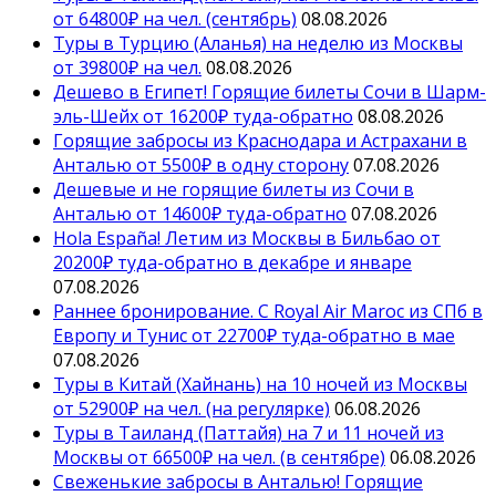
от 64800₽ на чел. (сентябрь)
08.08.2026
Туры в Турцию (Аланья) на неделю из Москвы
от 39800₽ на чел.
08.08.2026
Дешево в Египет! Горящие билеты Сочи в Шарм-
эль-Шейх от 16200₽ туда-обратно
08.08.2026
Горящие забросы из Краснодара и Астрахани в
Анталью от 5500₽ в одну сторону
07.08.2026
Дешевые и не горящие билеты из Сочи в
Анталью от 14600₽ туда-обратно
07.08.2026
Hola España! Летим из Москвы в Бильбао от
20200₽ туда-обратно в декабре и январе
07.08.2026
Раннее бронирование. С Royal Air Maroc из СПб в
Европу и Тунис от 22700₽ туда-обратно в мае
07.08.2026
Туры в Китай (Хайнань) на 10 ночей из Москвы
от 52900₽ на чел. (на регулярке)
06.08.2026
Туры в Таиланд (Паттайя) на 7 и 11 ночей из
Москвы от 66500₽ на чел. (в сентябре)
06.08.2026
Свеженькие забросы в Анталью! Горящие