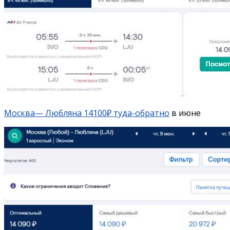
Москва— Любляна 14100₽ туда-обратно
в июне