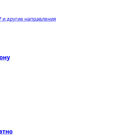
₽ и другие направления
рону
атно