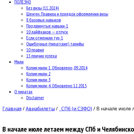
ПОЛЕЗНО
Без визы (11.2024)
Шенген. Правила и порядок оформления визы
8 базовых навыков
Продвинутые навыки-1
10 лайфхаков — отпуск
Если отменили тур-1
Ошибочные (пиратские) тарифы
10 правил
15 причин успеха
Мили
Копим мили-1. Обновлено, 09.2014
Копим мили-2
Копим мили-3
Копим мили-4. Обновлено 12.2015
О пиратах
Disclaimer
Главная
/
Авиабилеты
/
СПб (и СЗФО)
/
В начале июле 
В начале июле летаем между СПб и Челябинско