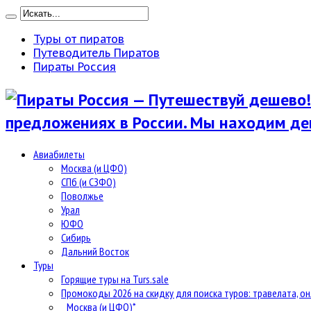
Туры от пиратов
Путеводитель Пиратов
Пираты Россия
предложениях в России. Мы находим де
Авиабилеты
Москва (и ЦФО)
СПб (и СЗФО)
Поволжье
Урал
ЮФО
Сибирь
Дальний Восток
Туры
Горящие туры на Turs.sale
Промокоды 2026 на скидку для поиска туров: травелата, он
Москва (и ЦФО)*