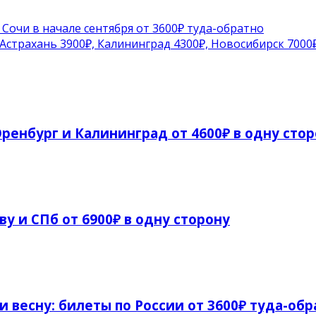
 Сочи в начале сентября от 3600₽ туда-обратно
 Астрахань 3900₽, Калининград 4300₽, Новосибирск 7000
ренбург и Калининград от 4600₽ в одну сто
ву и СПб от 6900₽ в одну сторону
и весну: билеты по России от 3600₽ туда-обр