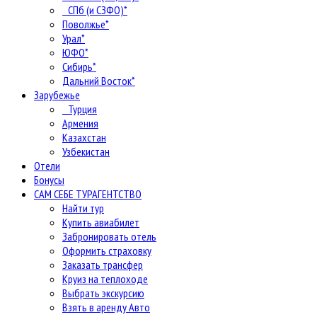
СПб (и СЗФО)*
Поволжье*
Урал*
ЮФО*
Сибирь*
Дальний Восток*
Зарубежье
Турция
Армения
Казахстан
Узбекистан
Отели
Бонусы
САМ СЕБЕ ТУРАГЕНТСТВО
Найти тур
Купить авиабилет
Забронировать отель
Оформить страховку
Заказать трансфер
Круиз на теплоходе
Выбрать экскурсию
Взять в аренду Авто