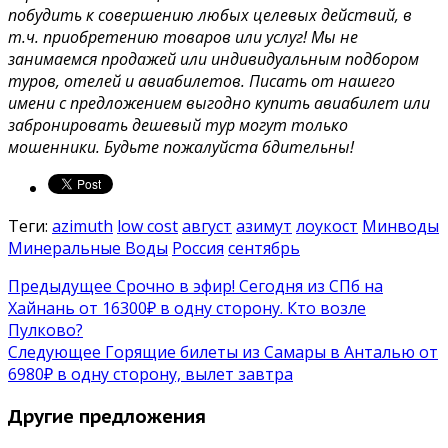
побудить к совершению любых целевых действий, в
т.ч. приобретению товаров или услуг! Мы не
занимаемся продажей или индивидуальным подбором
туров, отелей и авиабилетов. Писать от нашего
имени с предложением выгодно купить авиабилет или
забронировать дешевый тур могут только
мошенники. Будьте пожалуйста бдительны!
Теги:
azimuth
low cost
август
азимут
лоукост
Минводы
Минеральные Воды
Россия
сентябрь
Предыдущее
Срочно в эфир! Сегодня из СПб на
Хайнань от 16300₽ в одну сторону. Кто возле
Пулково?
Следующее
Горящие билеты из Самары в Анталью от
6980₽ в одну сторону, вылет завтра
Другие предложения