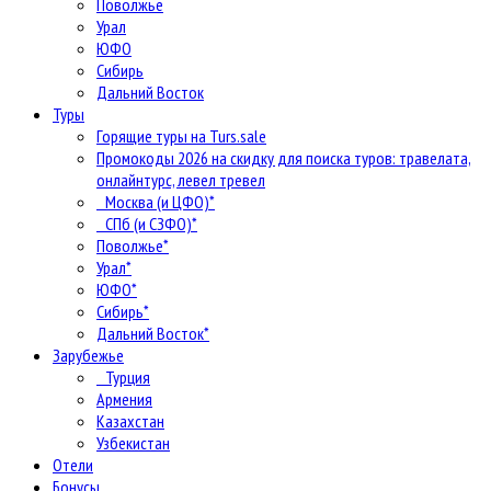
Поволжье
Урал
ЮФО
Сибирь
Дальний Восток
Туры
Горящие туры на Turs.sale
Промокоды 2026 на скидку для поиска туров: травелата,
онлайнтурс, левел тревел
Москва (и ЦФО)*
СПб (и СЗФО)*
Поволжье*
Урал*
ЮФО*
Сибирь*
Дальний Восток*
Зарубежье
Турция
Армения
Казахстан
Узбекистан
Отели
Бонусы