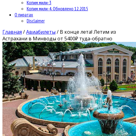
Копим мили-3
Копим мили-4. Обновлено 12.2015
О пиратах
Disclaimer
Главная
/
Авиабилеты
/
В конце лета! Летим из
Астрахани в Минводы от 5400₽ туда-обратно