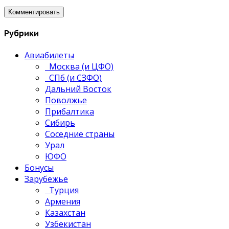
Рубрики
Авиабилеты
Москва (и ЦФО)
СПб (и СЗФО)
Дальний Восток
Поволжье
Прибалтика
Сибирь
Соседние страны
Урал
ЮФО
Бонусы
Зарубежье
Турция
Армения
Казахстан
Узбекистан