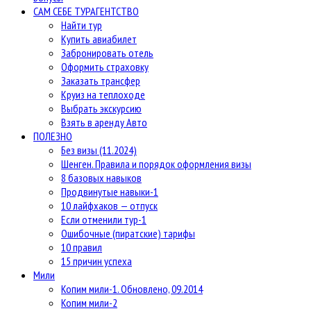
САМ СЕБЕ ТУРАГЕНТСТВО
Найти тур
Купить авиабилет
Забронировать отель
Оформить страховку
Заказать трансфер
Круиз на теплоходе
Выбрать экскурсию
Взять в аренду Авто
ПОЛЕЗНО
Без визы (11.2024)
Шенген. Правила и порядок оформления визы
8 базовых навыков
Продвинутые навыки-1
10 лайфхаков — отпуск
Если отменили тур-1
Ошибочные (пиратские) тарифы
10 правил
15 причин успеха
Мили
Копим мили-1. Обновлено, 09.2014
Копим мили-2