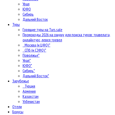
Урал
ЮФО
Сибирь
Дальний Восток
Туры
Горящие туры на Turs.sale
Промокоды 2026 на скидку для поиска туров: травелата,
онлайнтурс, левел тревел
Москва (и ЦФО)*
СПб (и СЗФО)*
Поволжье*
Урал*
ЮФО*
Сибирь*
Дальний Восток*
Зарубежье
Турция
Армения
Казахстан
Узбекистан
Отели
Бонусы