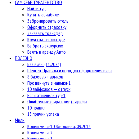
САМ СЕБЕ ТУРАГЕНТСТВО
Найти тур
Купить авиабилет
Забронировать отель
Оформить страховку
Заказать трансфер
Круиз на теплоходе
Выбрать экскурсию
Взять в аренду Авто
ПОЛЕЗНО
Без визы (11.2024)
Шенген. Правила и порядок оформления визы
8 базовых навыков
Продвинутые навыки-1
10 лайфхаков — отпуск
Если отменили тур-1
Ошибочные (пиратские) тарифы
10 правил
15 причин успеха
Мили
Копим мили-1. Обновлено, 09.2014
Копим мили-2
Копим мили-3