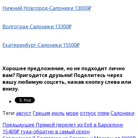
Нижний Новгород-Салоники 13000₽
Волгоград-Салоники 13300₽
Екатеринбург-Салоники 15500₽
Хорошее предложение, но не подходит лично
вам? Пригодится друзьям!
Поделитесь через
вашу любимую соцсеть, нажав кнопку слева или
внизу.
Теги:
август
Греция
июль
море
отпуск
пляж
Салоники
Предыдущее
Прямой перелет из Екб в Барселону
15400₽ туда-обратно в самый сезон