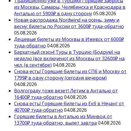
Традиционно уже в Турцию! Горящие забросы
из Москвы, Самары, Челябинска и Краснодара в
Анталью от 5900₽ в одну сторону
05.08.2026
Новая распродажа Nordwind на осень, зиму и
весну: билеты по России от 3600₽ туда-обратно
05.08.2026
Дешевые билеты из Москвы в Ижевск от 6000₽
туда-обратно
04.08.2026
Бархатный сезон! Туры в Турцию (Бодрум) на
неделю (все включено) из Москвы от 32600₽ на
чел. (в сентябре)
04.08.2026
Снова есть! Горящие билеты из СПб и Москву от
1799₽ в одну сторону (сегодня вечером)
04.08.2026
Волгограду тоже везет! Летим в Анталью от
16400₽ туда-обратно
04.08.2026
Снова есть! Горящие билеты из Екб в Нячанг от
40700₽ туда-обратно
04.08.2026
Горящие билеты в Анталью из Минвод от
13700₽ туда-обратно, вылет завтра
04.08.2026