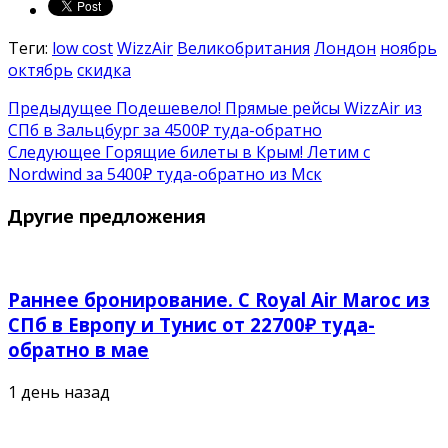
Теги:
low cost
WizzAir
Великобритания
Лондон
ноябрь
октябрь
скидка
Предыдущее
Подешевело! Прямые рейсы WizzAir из
СПб в Зальцбург за 4500₽ туда-обратно
Следующее
Горящие билеты в Крым! Летим с
Nordwind за 5400₽ туда-обратно из Мск
Другие предложения
Раннее бронирование. С Royal Air Maroc из
СПб в Европу и Тунис от 22700₽ туда-
обратно в мае
1 день назад