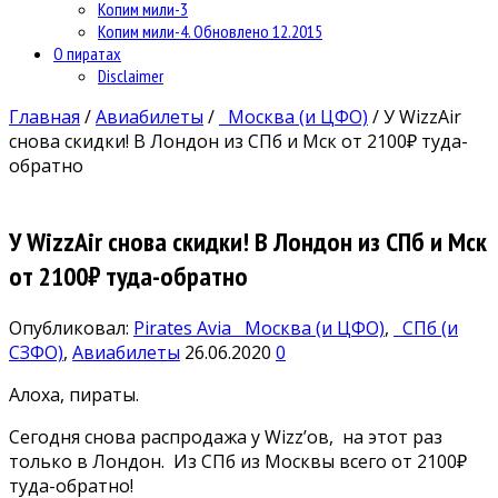
Копим мили-3
Копим мили-4. Обновлено 12.2015
О пиратах
Disclaimer
Главная
/
Авиабилеты
/
Москва (и ЦФО)
/
У WizzAir
снова скидки! В Лондон из СПб и Мск от 2100₽ туда-
обратно
У WizzAir снова скидки! В Лондон из СПб и Мск
от 2100₽ туда-обратно
Опубликовал:
Pirates Avia
Москва (и ЦФО)
,
СПб (и
СЗФО)
,
Авиабилеты
26.06.2020
0
Алоха, пираты.
Сегодня снова распродажа у Wizz’ов, на этот раз
только в Лондон. Из СПб из Москвы всего от 2100₽
туда-обратно!