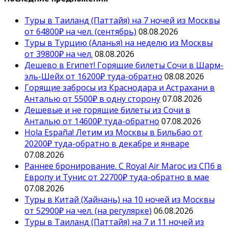
Туры в Таиланд (Паттайя) на 7 ночей из Москвы
от 64800₽ на чел. (сентябрь)
08.08.2026
Туры в Турцию (Аланья) на неделю из Москвы
от 39800₽ на чел.
08.08.2026
Дешево в Египет! Горящие билеты Сочи в Шарм-
эль-Шейх от 16200₽ туда-обратно
08.08.2026
Горящие забросы из Краснодара и Астрахани в
Анталью от 5500₽ в одну сторону
07.08.2026
Дешевые и не горящие билеты из Сочи в
Анталью от 14600₽ туда-обратно
07.08.2026
Hola España! Летим из Москвы в Бильбао от
20200₽ туда-обратно в декабре и январе
07.08.2026
Раннее бронирование. С Royal Air Maroc из СПб в
Европу и Тунис от 22700₽ туда-обратно в мае
07.08.2026
Туры в Китай (Хайнань) на 10 ночей из Москвы
от 52900₽ на чел. (на регулярке)
06.08.2026
Туры в Таиланд (Паттайя) на 7 и 11 ночей из