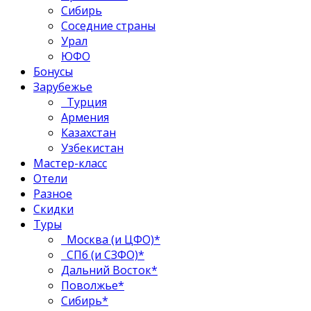
Сибирь
Соседние страны
Урал
ЮФО
Бонусы
Зарубежье
Турция
Армения
Казахстан
Узбекистан
Мастер-класс
Отели
Разное
Скидки
Туры
Москва (и ЦФО)*
СПб (и СЗФО)*
Дальний Восток*
Поволжье*
Сибирь*