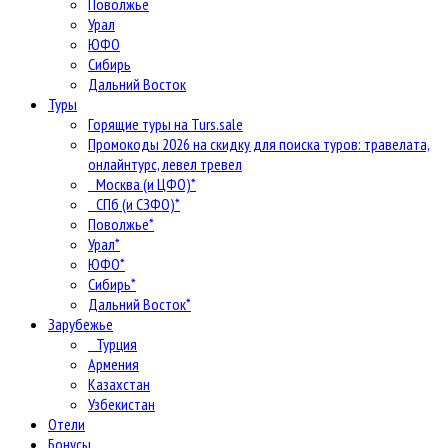
Поволжье
Урал
ЮФО
Сибирь
Дальний Восток
Туры
Горящие туры на Turs.sale
Промокоды 2026 на скидку для поиска туров: травелата,
онлайнтурс, левел тревел
Москва (и ЦФО)*
СПб (и СЗФО)*
Поволжье*
Урал*
ЮФО*
Сибирь*
Дальний Восток*
Зарубежье
Турция
Армения
Казахстан
Узбекистан
Отели
Бонусы