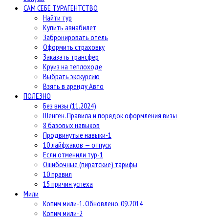
САМ СЕБЕ ТУРАГЕНТСТВО
Найти тур
Купить авиабилет
Забронировать отель
Оформить страховку
Заказать трансфер
Круиз на теплоходе
Выбрать экскурсию
Взять в аренду Авто
ПОЛЕЗНО
Без визы (11.2024)
Шенген. Правила и порядок оформления визы
8 базовых навыков
Продвинутые навыки-1
10 лайфхаков — отпуск
Если отменили тур-1
Ошибочные (пиратские) тарифы
10 правил
15 причин успеха
Мили
Копим мили-1. Обновлено, 09.2014
Копим мили-2