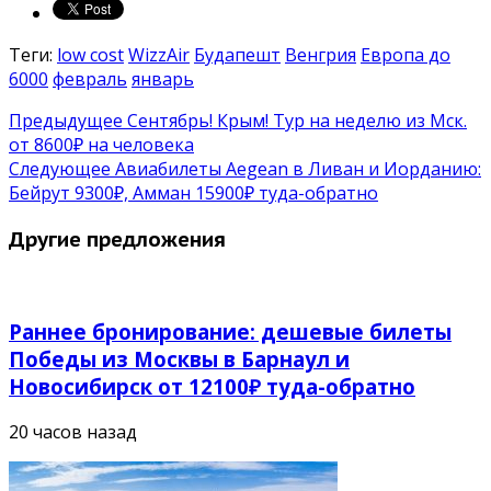
Теги:
low cost
WizzAir
Будапешт
Венгрия
Европа до
6000
февраль
январь
Предыдущее
Сентябрь! Крым! Тур на неделю из Мск.
от 8600₽ на человека
Следующее
Авиабилеты Aegean в Ливан и Иорданию:
Бейрут 9300₽, Амман 15900₽ туда-обратно
Другие предложения
Раннее бронирование: дешевые билеты
Победы из Москвы в Барнаул и
Новосибирск от 12100₽ туда-обратно
20 часов назад