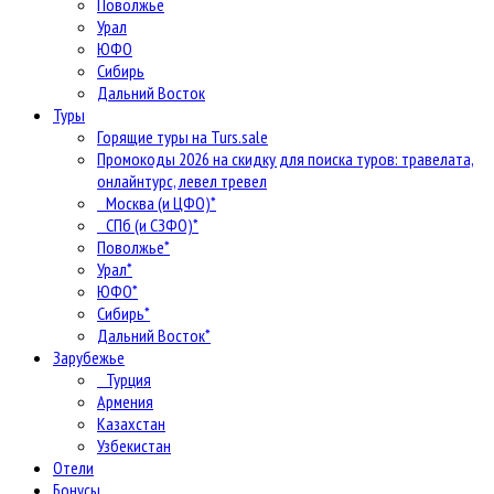
Поволжье
Урал
ЮФО
Сибирь
Дальний Восток
Туры
Горящие туры на Turs.sale
Промокоды 2026 на скидку для поиска туров: травелата,
онлайнтурс, левел тревел
Москва (и ЦФО)*
СПб (и СЗФО)*
Поволжье*
Урал*
ЮФО*
Сибирь*
Дальний Восток*
Зарубежье
Турция
Армения
Казахстан
Узбекистан
Отели
Бонусы