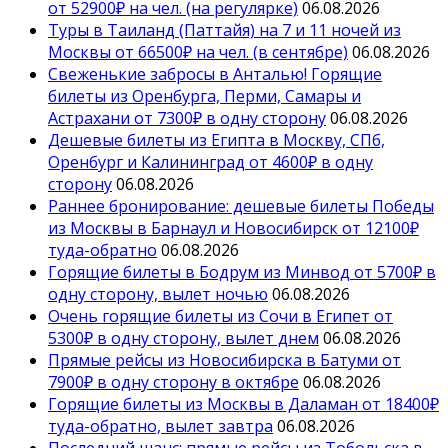
от 52900₽ на чел. (на регулярке)
06.08.2026
Туры в Таиланд (Паттайя) на 7 и 11 ночей из
Москвы от 66500₽ на чел. (в сентябре)
06.08.2026
Свеженькие забросы в Анталью! Горящие
билеты из Оренбурга, Перми, Самары и
Астрахани от 7300₽ в одну сторону
06.08.2026
Дешевые билеты из Египта в Москву, СПб,
Оренбург и Калининград от 4600₽ в одну
сторону
06.08.2026
Раннее бронирование: дешевые билеты Победы
из Москвы в Барнаул и Новосибирск от 12100₽
туда-обратно
06.08.2026
Горящие билеты в Бодрум из Минвод от 5700₽ в
одну сторону, вылет ночью
06.08.2026
Очень горящие билеты из Сочи в Египет от
5300₽ в одну сторону, вылет днем
06.08.2026
Прямые рейсы из Новосибирска в Батуми от
7900₽ в одну сторону в октябре
06.08.2026
Горящие билеты из Москвы в Даламан от 18400₽
туда-обратно, вылет завтра
06.08.2026