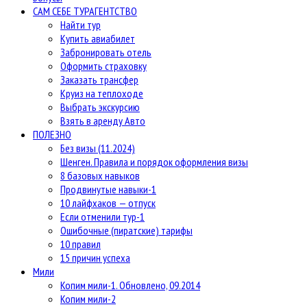
САМ СЕБЕ ТУРАГЕНТСТВО
Найти тур
Купить авиабилет
Забронировать отель
Оформить страховку
Заказать трансфер
Круиз на теплоходе
Выбрать экскурсию
Взять в аренду Авто
ПОЛЕЗНО
Без визы (11.2024)
Шенген. Правила и порядок оформления визы
8 базовых навыков
Продвинутые навыки-1
10 лайфхаков — отпуск
Если отменили тур-1
Ошибочные (пиратские) тарифы
10 правил
15 причин успеха
Мили
Копим мили-1. Обновлено, 09.2014
Копим мили-2