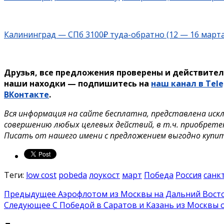
Калининград —
СПб 3100₽ туда-обратно (12 — 16 марта
Друзья, все предложения проверены и действител
наши находки — подпишитесь на
наш канал в Tel
ВКонтакте
.
Вся информация на сайте бесплатна, представлена иск
совершению любых целевых действий, в т.ч. приобрете
Писать от нашего имени с предложением выгодно купи
Теги:
low cost
pobeda
лоукост
март
Победа
Россия
санк
Предыдущее
Аэрофлотом из Москвы на Дальний Восток
Следующее
С Победой в Саратов и Казань из Москвы о