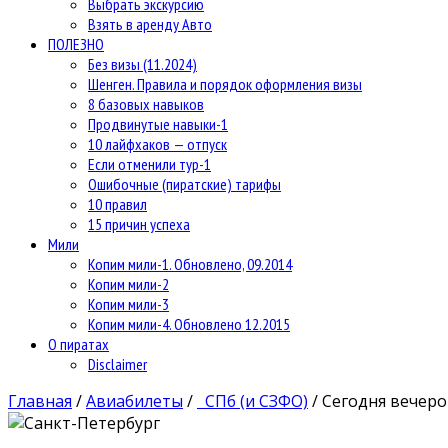
Выбрать экскурсию
Взять в аренду Авто
ПОЛЕЗНО
Без визы (11.2024)
Шенген. Правила и порядок оформления визы
8 базовых навыков
Продвинутые навыки-1
10 лайфхаков — отпуск
Если отменили тур-1
Ошибочные (пиратские) тарифы
10 правил
15 причин успеха
Мили
Копим мили-1. Обновлено, 09.2014
Копим мили-2
Копим мили-3
Копим мили-4. Обновлено 12.2015
О пиратах
Disclaimer
Главная
/
Авиабилеты
/
СПб (и СЗФО)
/
Сегодня вечеро