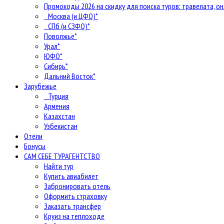
Промокоды 2026 на скидку для поиска туров: травелата, он
Москва (и ЦФО)*
СПб (и СЗФО)*
Поволжье*
Урал*
ЮФО*
Сибирь*
Дальний Восток*
Зарубежье
Турция
Армения
Казахстан
Узбекистан
Отели
Бонусы
САМ СЕБЕ ТУРАГЕНТСТВО
Найти тур
Купить авиабилет
Забронировать отель
Оформить страховку
Заказать трансфер
Круиз на теплоходе