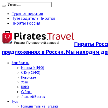
Туры от пиратов
Путеводитель Пиратов
Пираты Россия
Пираты Росси
предложениях в России. Мы находим де
Авиабилеты
Москва (и ЦФО)
СПб (и СЗФО)
Поволжье
Урал
ЮФО
Сибирь
Дальний Восток
Туры
Горящие туры на Turs.sale