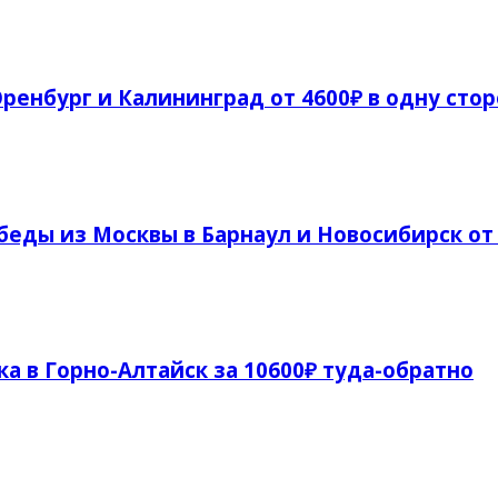
ренбург и Калининград от 4600₽ в одну сто
еды из Москвы в Барнаул и Новосибирск от 
а в Горно-Алтайск за 10600₽ туда-обратно