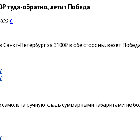
0₽ туда-обратно, летит Победа
2022
0
 Санкт-Петербург за 3100₽ в обе стороны, везет Победа
)
)
 самолёта ручную кладь суммарными габаритами не бол
)