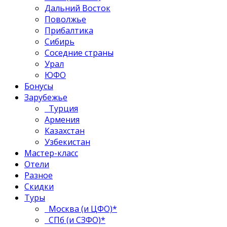
Дальний Восток
Поволжье
Прибалтика
Сибирь
Соседние страны
Урал
ЮФО
Бонусы
Зарубежье
Турция
Армения
Казахстан
Узбекистан
Мастер-класс
Отели
Разное
Скидки
Туры
Москва (и ЦФО)*
СПб (и СЗФО)*