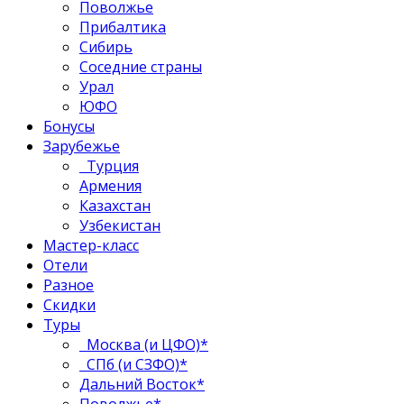
Поволжье
Прибалтика
Сибирь
Соседние страны
Урал
ЮФО
Бонусы
Зарубежье
Турция
Армения
Казахстан
Узбекистан
Мастер-класс
Отели
Разное
Скидки
Туры
Москва (и ЦФО)*
СПб (и СЗФО)*
Дальний Восток*