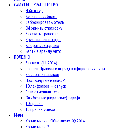
САМ СЕБЕ ТУРАГЕНТСТВО
Найти тур
Купить авиабилет
Забронировать отель
Оформить страховку
Заказать трансфер
Круиз на теплоходе
Выбрать экскурсию
Взять в аренду Авто
ПОЛЕЗНО
Без визы (11.2024)
Шенген. Правила и порядок оформления визы
8 базовых навыков
Продвинутые навыки-1
10 лайфхаков — отпуск
Если отменили тур-1
Ошибочные (пиратские) тарифы
10 правил
15 причин успеха
Мили
Копим мили-1. Обновлено, 09.2014
Копим мили-2