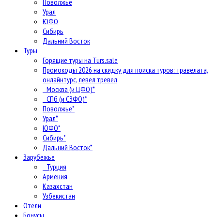
Поволжье
Урал
ЮФО
Сибирь
Дальний Восток
Туры
Горящие туры на Turs.sale
Промокоды 2026 на скидку для поиска туров: травелата,
онлайнтурс, левел тревел
Москва (и ЦФО)*
СПб (и СЗФО)*
Поволжье*
Урал*
ЮФО*
Сибирь*
Дальний Восток*
Зарубежье
Турция
Армения
Казахстан
Узбекистан
Отели
Бонусы