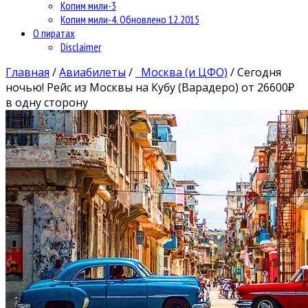
Копим мили-3
Копим мили-4. Обновлено 12.2015
О пиратах
Disclaimer
Главная
/
Авиабилеты
/
Москва (и ЦФО)
/
Сегодня
ночью! Рейс из Москвы на Кубу (Варадеро) от 26600₽
в одну сторону