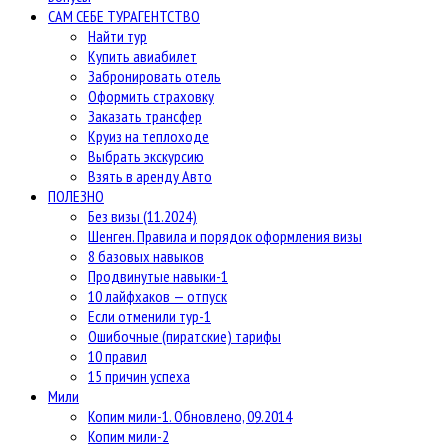
САМ СЕБЕ ТУРАГЕНТСТВО
Найти тур
Купить авиабилет
Забронировать отель
Оформить страховку
Заказать трансфер
Круиз на теплоходе
Выбрать экскурсию
Взять в аренду Авто
ПОЛЕЗНО
Без визы (11.2024)
Шенген. Правила и порядок оформления визы
8 базовых навыков
Продвинутые навыки-1
10 лайфхаков — отпуск
Если отменили тур-1
Ошибочные (пиратские) тарифы
10 правил
15 причин успеха
Мили
Копим мили-1. Обновлено, 09.2014
Копим мили-2