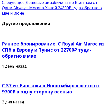
Следующее
Дешевые авиабилеты во Вьетнам от
Qatar Airways: Москва-Ханой 24300₽ туда-обратно в
мае и июне
Другие предложения
Раннее бронирование. С Royal Air Maroc из
СПб в Европу и Тунис от 22700₽ туда-
обратно в мае
1 день назад
С S7 из Бангкока в Новосибирск всего от
9700₽ в одну сторону осенью
2 дня назад