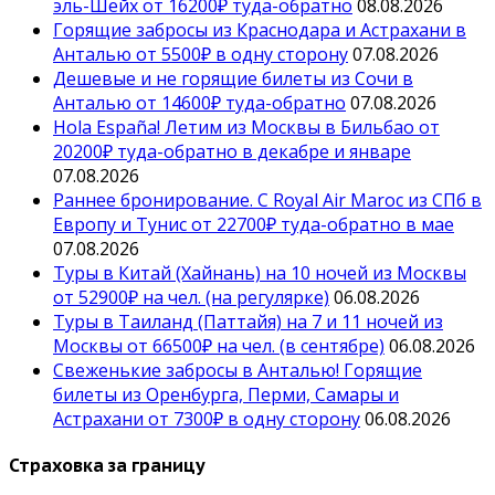
эль-Шейх от 16200₽ туда-обратно
08.08.2026
Горящие забросы из Краснодара и Астрахани в
Анталью от 5500₽ в одну сторону
07.08.2026
Дешевые и не горящие билеты из Сочи в
Анталью от 14600₽ туда-обратно
07.08.2026
Hola España! Летим из Москвы в Бильбао от
20200₽ туда-обратно в декабре и январе
07.08.2026
Раннее бронирование. С Royal Air Maroc из СПб в
Европу и Тунис от 22700₽ туда-обратно в мае
07.08.2026
Туры в Китай (Хайнань) на 10 ночей из Москвы
от 52900₽ на чел. (на регулярке)
06.08.2026
Туры в Таиланд (Паттайя) на 7 и 11 ночей из
Москвы от 66500₽ на чел. (в сентябре)
06.08.2026
Свеженькие забросы в Анталью! Горящие
билеты из Оренбурга, Перми, Самары и
Астрахани от 7300₽ в одну сторону
06.08.2026
Страховка за границу