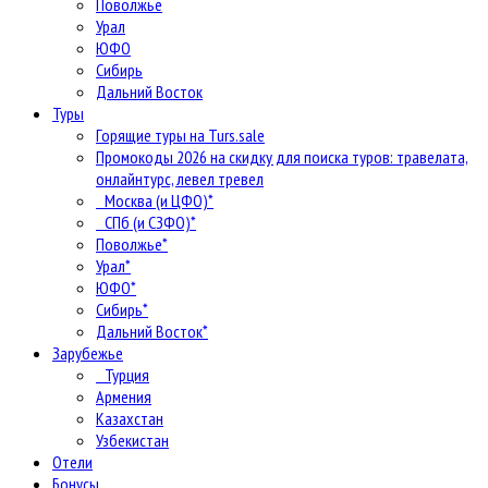
Поволжье
Урал
ЮФО
Сибирь
Дальний Восток
Туры
Горящие туры на Turs.sale
Промокоды 2026 на скидку для поиска туров: травелата,
онлайнтурс, левел тревел
Москва (и ЦФО)*
СПб (и СЗФО)*
Поволжье*
Урал*
ЮФО*
Сибирь*
Дальний Восток*
Зарубежье
Турция
Армения
Казахстан
Узбекистан
Отели
Бонусы