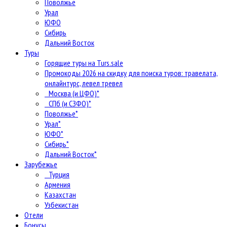
Поволжье
Урал
ЮФО
Сибирь
Дальний Восток
Туры
Горящие туры на Turs.sale
Промокоды 2026 на скидку для поиска туров: травелата,
онлайнтурс, левел тревел
Москва (и ЦФО)*
СПб (и СЗФО)*
Поволжье*
Урал*
ЮФО*
Сибирь*
Дальний Восток*
Зарубежье
Турция
Армения
Казахстан
Узбекистан
Отели
Бонусы