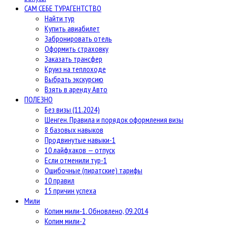
САМ СЕБЕ ТУРАГЕНТСТВО
Найти тур
Купить авиабилет
Забронировать отель
Оформить страховку
Заказать трансфер
Круиз на теплоходе
Выбрать экскурсию
Взять в аренду Авто
ПОЛЕЗНО
Без визы (11.2024)
Шенген. Правила и порядок оформления визы
8 базовых навыков
Продвинутые навыки-1
10 лайфхаков — отпуск
Если отменили тур-1
Ошибочные (пиратские) тарифы
10 правил
15 причин успеха
Мили
Копим мили-1. Обновлено, 09.2014
Копим мили-2