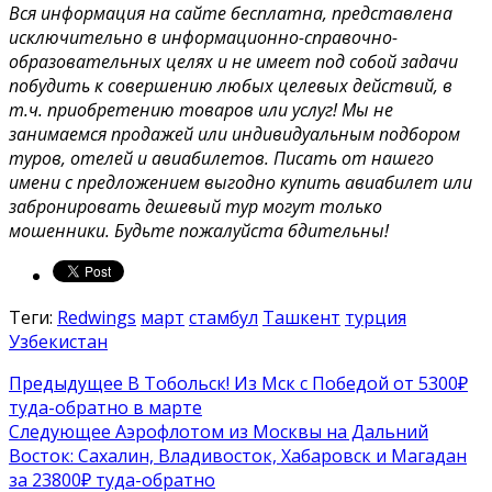
Вся информация на сайте бесплатна, представлена
исключительно в информационно-справочно-
образовательных целях и не имеет под собой задачи
побудить к совершению любых целевых действий, в
т.ч. приобретению товаров или услуг! Мы не
занимаемся продажей или индивидуальным подбором
туров, отелей и авиабилетов. Писать от нашего
имени с предложением выгодно купить авиабилет или
забронировать дешевый тур могут только
мошенники. Будьте пожалуйста бдительны!
Теги:
Redwings
март
стамбул
Ташкент
турция
Узбекистан
Предыдущее
В Тобольск! Из Мск с Победой от 5300₽
туда-обратно в марте
Следующее
Аэрофлотом из Москвы на Дальний
Восток: Сахалин, Владивосток, Хабаровск и Магадан
за 23800₽ туда-обратно