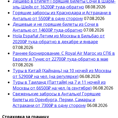
Дешево в Египет! Горящие билеты Сочи в Шарм-
эль-Шейх от 16200₽ туда-обратно
08.08.2026
Горящие забросы из Краснодара и Астрахани в
Анталью от 5500₽ в одну сторону
07.08.2026
Дешевые и не горящие билеты из Сочи в
Анталью от 14600₽ туда-обратно
07.08.2026
Hola España! Летим из Москвы в Бильбао от
20200₽ туда-обратно в декабре и январе
07.08.2026
Раннее бронирование. С Royal Air Maroc из СПб в
Европу и Тунис от 22700₽ туда-обратно в мае
07.08.2026
Туры в Китай (Хайнань) на 10 ночей из Москвы
от 52900₽ на чел. (на регулярке)
06.08.2026
Туры в Таиланд (Паттайя) на 7 и 11 ночей из
Москвы от 66500₽ на чел. (в сентябре)
06.08.2026
Свеженькие забросы в Анталью! Горящие
билеты из Оренбурга, Перми, Самары и
Астрахани от 7300₽ в одну сторону
06.08.2026
Страховка за границу