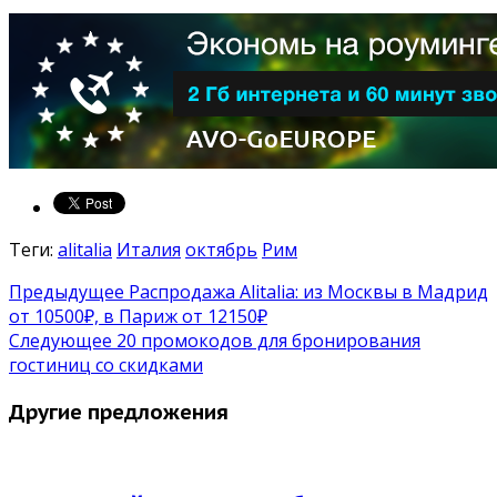
Теги:
alitalia
Италия
октябрь
Рим
Предыдущее
Распродажа Alitalia: из Москвы в Мадрид
от 10500₽, в Париж от 12150₽
Следующее
20 промокодов для бронирования
гостиниц со скидками
Другие предложения