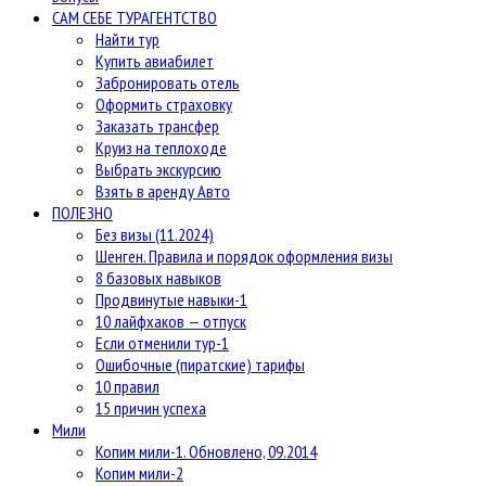
САМ СЕБЕ ТУРАГЕНТСТВО
Найти тур
Купить авиабилет
Забронировать отель
Оформить страховку
Заказать трансфер
Круиз на теплоходе
Выбрать экскурсию
Взять в аренду Авто
ПОЛЕЗНО
Без визы (11.2024)
Шенген. Правила и порядок оформления визы
8 базовых навыков
Продвинутые навыки-1
10 лайфхаков — отпуск
Если отменили тур-1
Ошибочные (пиратские) тарифы
10 правил
15 причин успеха
Мили
Копим мили-1. Обновлено, 09.2014
Копим мили-2