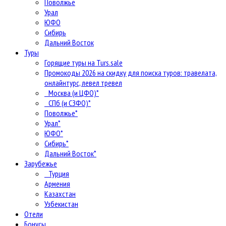
Поволжье
Урал
ЮФО
Сибирь
Дальний Восток
Туры
Горящие туры на Turs.sale
Промокоды 2026 на скидку для поиска туров: травелата,
онлайнтурс, левел тревел
Москва (и ЦФО)*
СПб (и СЗФО)*
Поволжье*
Урал*
ЮФО*
Сибирь*
Дальний Восток*
Зарубежье
Турция
Армения
Казахстан
Узбекистан
Отели
Бонусы