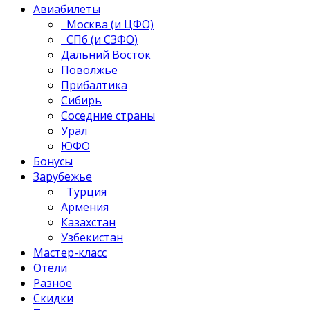
Авиабилеты
Москва (и ЦФО)
СПб (и СЗФО)
Дальний Восток
Поволжье
Прибалтика
Сибирь
Соседние страны
Урал
ЮФО
Бонусы
Зарубежье
Турция
Армения
Казахстан
Узбекистан
Мастер-класс
Отели
Разное
Скидки