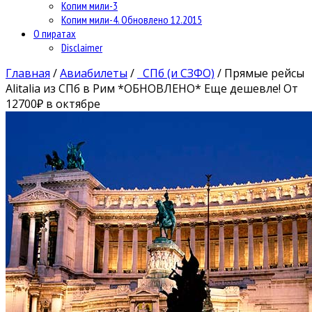
Копим мили-3
Копим мили-4. Обновлено 12.2015
О пиратах
Disclaimer
Главная
/
Авиабилеты
/
СПб (и СЗФО)
/
Прямые рейсы
Alitalia из СПб в Рим *ОБНОВЛЕНО* Еще дешевле! От
12700₽ в октябре