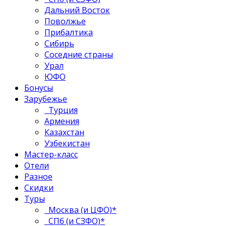
Дальний Восток
Поволжье
Прибалтика
Сибирь
Соседние страны
Урал
ЮФО
Бонусы
Зарубежье
Турция
Армения
Казахстан
Узбекистан
Мастер-класс
Отели
Разное
Скидки
Туры
Москва (и ЦФО)*
СПб (и СЗФО)*