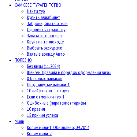
САМ СЕБЕ ТУРАГЕНТСТВО
Найти тур
Купить авиабилет
Забронировать отель
Оформить страховку
Заказать трансфер
Круиз на теплоходе
Выбрать экскурсию
Взять в аренду Авто
ПОЛЕЗНО
Без визы (11.2024)
Шенген. Правила и порядок оформления визы
8 базовых навыков
Продвинутые навыки-1
10 лайфхаков — отпуск
Если отменили тур-1
Ошибочные (пиратские) тарифы
10 правил
15 причин успеха
Мили
Копим мили-1. Обновлено, 09.2014
Копим мили-2