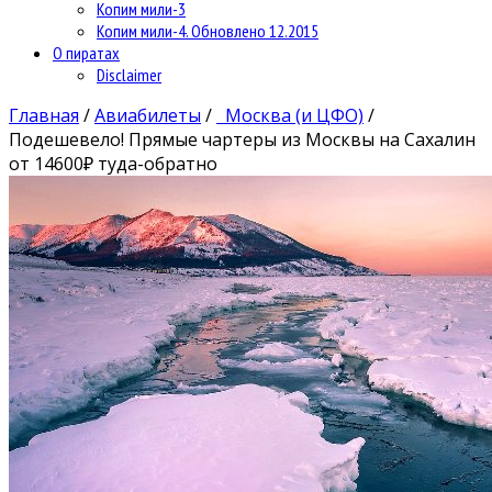
Копим мили-3
Копим мили-4. Обновлено 12.2015
О пиратах
Disclaimer
Главная
/
Авиабилеты
/
Москва (и ЦФО)
/
Подешевело! Прямые чартеры из Москвы на Сахалин
от 14600₽ туда-обратно