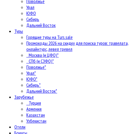
Поволжье
Урал
ЮФО
Сибирь
Дальний Восток
Туры
Горящие туры на Turs.sale
Промокоды 2026 на скидку для поиска туров: травелата,
онлайнтурс, левел тревел
Москва (и ЦФО)*
СПб (и СЗФО)*
Поволжье*
Урал*
ЮФО*
Сибирь*
Дальний Восток*
Зарубежье
Турция
Армения
Казахстан
Узбекистан
Отели
Бонусы