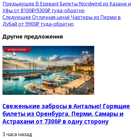
Предыдущее
В Ереван! Билеты Nordwind из Казани и
Уфы от 8100₽/9300₽ туда-обратно
Следующее
Отличная цена! Чартеры из Перми в
Дубай от 9900₽ туда-обратно
Другие предложения
Свеженькие забросы в Анталью! Горящие
билеты из Оренбурга, Перми, Самары и
Астрахани от 7300₽ в одну сторону
3 часа назад