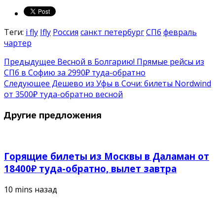
Теги:
i fly
Ifly
Россия
санкт петербург
СПб
февраль
чартер
Предыдущее
Весной в Болгарию! Прямые рейсы из
СПб в Софию за 2990₽ туда-обратно
Следующее
Дешево из Уфы в Сочи: билеты Nordwind
от 3500₽ туда-обратно весной
Другие предложения
Горящие билеты из Москвы в Даламан от
18400₽ туда-обратно, вылет завтра
10 mins назад