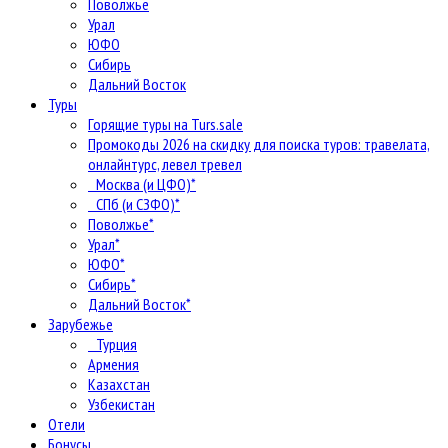
Поволжье
Урал
ЮФО
Сибирь
Дальний Восток
Туры
Горящие туры на Turs.sale
Промокоды 2026 на скидку для поиска туров: травелата,
онлайнтурс, левел тревел
Москва (и ЦФО)*
СПб (и СЗФО)*
Поволжье*
Урал*
ЮФО*
Сибирь*
Дальний Восток*
Зарубежье
Турция
Армения
Казахстан
Узбекистан
Отели
Бонусы