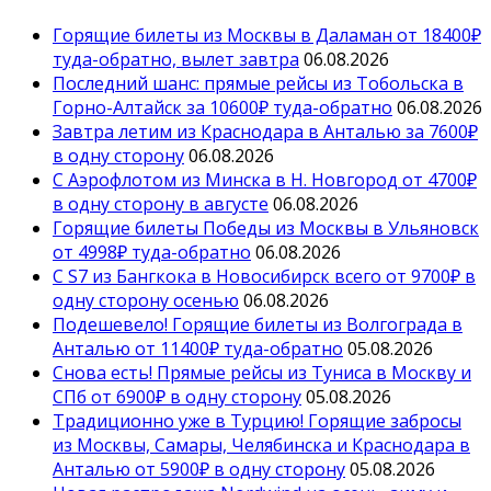
Горящие билеты из Москвы в Даламан от 18400₽
туда-обратно, вылет завтра
06.08.2026
Последний шанс: прямые рейсы из Тобольска в
Горно-Алтайск за 10600₽ туда-обратно
06.08.2026
Завтра летим из Краснодара в Анталью за 7600₽
в одну сторону
06.08.2026
С Аэрофлотом из Минска в Н. Новгород от 4700₽
в одну сторону в августе
06.08.2026
Горящие билеты Победы из Москвы в Ульяновск
от 4998₽ туда-обратно
06.08.2026
С S7 из Бангкока в Новосибирск всего от 9700₽ в
одну сторону осенью
06.08.2026
Подешевело! Горящие билеты из Волгограда в
Анталью от 11400₽ туда-обратно
05.08.2026
Снова есть! Прямые рейсы из Туниса в Москву и
СПб от 6900₽ в одну сторону
05.08.2026
Традиционно уже в Турцию! Горящие забросы
из Москвы, Самары, Челябинска и Краснодара в
Анталью от 5900₽ в одну сторону
05.08.2026