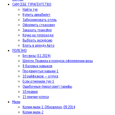
САМ СЕБЕ ТУРАГЕНТСТВО
Найти тур
Купить авиабилет
Забронировать отель
Оформить страховку
Заказать трансфер
Круиз на теплоходе
Выбрать экскурсию
Взять в аренду Авто
ПОЛЕЗНО
Без визы (11.2024)
Шенген. Правила и порядок оформления визы
8 базовых навыков
Продвинутые навыки-1
10 лайфхаков — отпуск
Если отменили тур-1
Ошибочные (пиратские) тарифы
10 правил
15 причин успеха
Мили
Копим мили-1. Обновлено, 09.2014
Копим мили-2