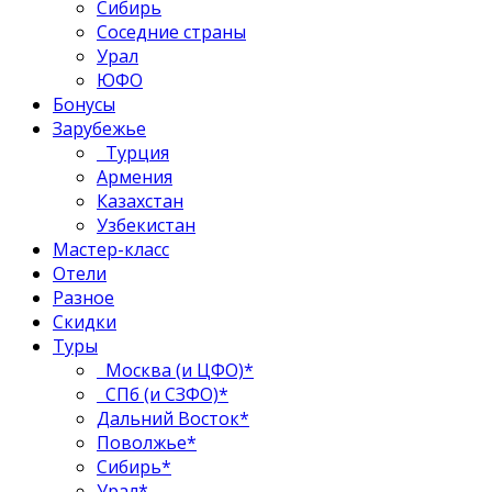
Сибирь
Соседние страны
Урал
ЮФО
Бонусы
Зарубежье
Турция
Армения
Казахстан
Узбекистан
Мастер-класс
Отели
Разное
Скидки
Туры
Москва (и ЦФО)*
СПб (и СЗФО)*
Дальний Восток*
Поволжье*
Сибирь*
Урал*