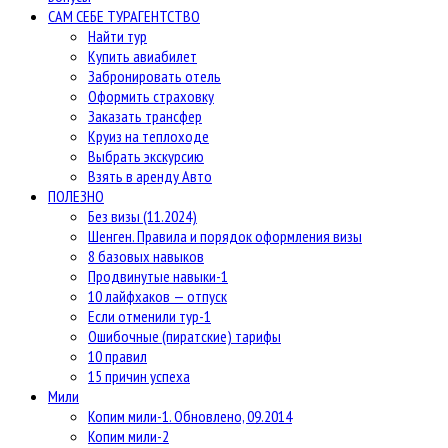
САМ СЕБЕ ТУРАГЕНТСТВО
Найти тур
Купить авиабилет
Забронировать отель
Оформить страховку
Заказать трансфер
Круиз на теплоходе
Выбрать экскурсию
Взять в аренду Авто
ПОЛЕЗНО
Без визы (11.2024)
Шенген. Правила и порядок оформления визы
8 базовых навыков
Продвинутые навыки-1
10 лайфхаков — отпуск
Если отменили тур-1
Ошибочные (пиратские) тарифы
10 правил
15 причин успеха
Мили
Копим мили-1. Обновлено, 09.2014
Копим мили-2