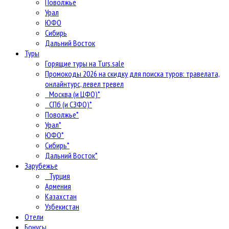
Поволжье
Урал
ЮФО
Сибирь
Дальний Восток
Туры
Горящие туры на Turs.sale
Промокоды 2026 на скидку для поиска туров: травелата,
онлайнтурс, левел тревел
Москва (и ЦФО)*
СПб (и СЗФО)*
Поволжье*
Урал*
ЮФО*
Сибирь*
Дальний Восток*
Зарубежье
Турция
Армения
Казахстан
Узбекистан
Отели
Бонусы