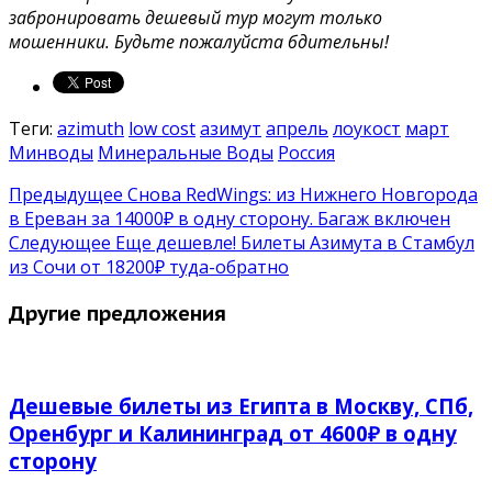
забронировать дешевый тур могут только
мошенники. Будьте пожалуйста бдительны!
Теги:
azimuth
low cost
азимут
апрель
лоукост
март
Минводы
Минеральные Воды
Россия
Предыдущее
Снова RedWings: из Нижнего Новгорода
в Ереван за 14000₽ в одну сторону. Багаж включен
Следующее
Еще дешевле! Билеты Азимута в Стамбул
из Сочи от 18200₽ туда-обратно
Другие предложения
Дешевые билеты из Египта в Москву, СПб,
Оренбург и Калининград от 4600₽ в одну
сторону