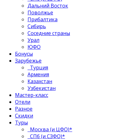
Дальний Восток
Поволжье
Прибалтика
Сибирь
Соседние страны
Урал
ЮФО
Бонусы
Зарубежье
Турция
Армения
Казахстан
Узбекистан
Мастер-класс
Отели
Разное
Скидки
Туры
Москва (и ЦФО)*
СПб (и СЗФО)*