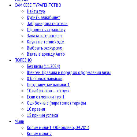
САМ СЕБЕ ТУРАГЕНТСТВО
Найти тур
Купить авиабилет
Забронировать отель
Оформить страховку
Заказать трансфер
Круиз на теплоходе
Выбрать экскурсию
Взять в аренду Авто
ПОЛЕЗНО
Без визы (11.2024)
Шенген. Правила и порядок оформления визы
8 базовых навыков
Продвинутые навыки-1
10 лайфхаков — отпуск
Если отменили тур-1
Ошибочные (пиратские) тарифы
10 правил
15 причин успеха
Мили
Копим мили-1. Обновлено, 09.2014
Копим мили-2