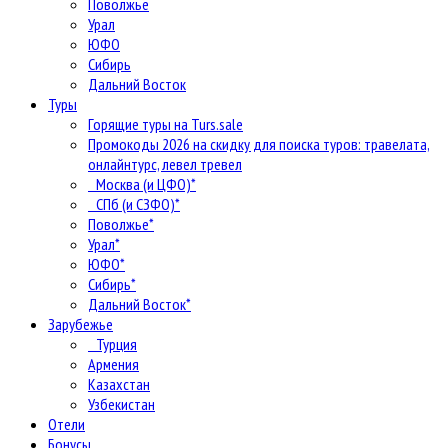
Поволжье
Урал
ЮФО
Сибирь
Дальний Восток
Туры
Горящие туры на Turs.sale
Промокоды 2026 на скидку для поиска туров: травелата,
онлайнтурс, левел тревел
Москва (и ЦФО)*
СПб (и СЗФО)*
Поволжье*
Урал*
ЮФО*
Сибирь*
Дальний Восток*
Зарубежье
Турция
Армения
Казахстан
Узбекистан
Отели
Бонусы