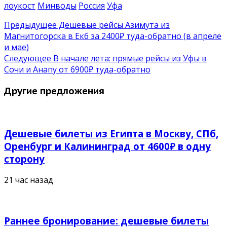
лоукост
Минводы
Россия
Уфа
Предыдущее
Дешевые рейсы Азимута из
Магнитогорска в Екб за 2400₽ туда-обратно (в апреле
и мае)
Следующее
В начале лета: прямые рейсы из Уфы в
Сочи и Анапу от 6900₽ туда-обратно
Другие предложения
Дешевые билеты из Египта в Москву, СПб,
Оренбург и Калининград от 4600₽ в одну
сторону
21 час назад
Раннее бронирование: дешевые билеты