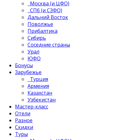
Москва (и ЦФО)
СПб (и СЗФО)
Дальний Восток
Поволжье
Прибалтика
Сибирь
Соседние страны
Урал
ЮФО
Бонусы
Зарубежье
Турция
Армения
Казахстан
Узбекистан
Мастер-класс
Отели
Разное
Скидки
Туры