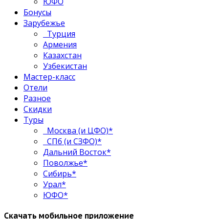
ЮФО
Бонусы
Зарубежье
Турция
Армения
Казахстан
Узбекистан
Мастер-класс
Отели
Разное
Скидки
Туры
Москва (и ЦФО)*
СПб (и СЗФО)*
Дальний Восток*
Поволжье*
Сибирь*
Урал*
ЮФО*
Скачать мобильное приложение