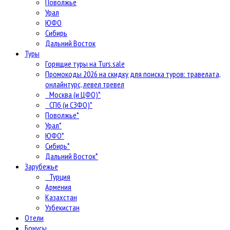
Поволжье
Урал
ЮФО
Сибирь
Дальний Восток
Туры
Горящие туры на Turs.sale
Промокоды 2026 на скидку для поиска туров: травелата,
онлайнтурс, левел тревел
Москва (и ЦФО)*
СПб (и СЗФО)*
Поволжье*
Урал*
ЮФО*
Сибирь*
Дальний Восток*
Зарубежье
Турция
Армения
Казахстан
Узбекистан
Отели
Бонусы