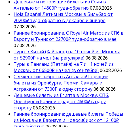
Дешевые и не горящие билеты из Сочи в
Анталью от 14600₽ туда-обратно
07.08.2026
Hola España! Летим из Москвы в Бильбао от
20200₽ туда-обратно в декабре и январе
07.08.2026
Раннее бронирование. С Royal Air Maroc из СПб в
Европу и Тунис от 22700₽ туда-обратно в мае
07.08.2026
Туры в Китай (Хайнань) на 10 ночей из Москвы
от 52900₽ на чел. (на регулярке)
06.08.2026
Туры в Таиланд (Паттайя) на 7 и 11 ночей из
Москвы от 66500₽ на чел. (в сентябре)
06.08.2026
Свеженькие забросы в Анталью! Горящие
билеты из Оренбурга, Перми, Самары и
Астрахани от 7300₽ в одну сторону
06.08.2026
Дешевые билеты из Египта в Москву, СПб,
Оренбург и Калининград от 4600₽ в одну
сторону
06.08.2026
Раннее бронирование: дешевые билеты Победы
из Москвы в Барнаул и Новосибирск от 12100₽
туда-обратно
06.08.2026