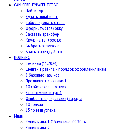
САМ СЕБЕ ТУРАГЕНТСТВО
Найти тур
Купить авиабилет
Забронировать отель
Оформить страховку
Заказать трансфер
Круиз на теплоходе
Выбрать экскурсию
Взять в аренду Авто
ПОЛЕЗНО
Без визы (11.2024)
Шенген. Правила и порядок оформления визы
8 базовых навыков
Продвинутые навыки-1
10 лайфхаков — отпуск
Если отменили тур-1
Ошибочные (пиратские) тарифы
10 правил
15 причин успеха
Мили
Копим мили-1. Обновлено, 09.2014
Копим мили-2