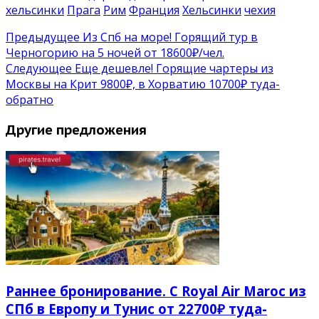
хельсинки
Прага
Рим
Франция
Хельсинки
чехия
Предыдущее
Из Спб на море! Горящий тур в
Черногорию на 5 ночей от 18600₽/чел.
Следующее
Еще дешевле! Горящие чартеры из
Москвы на Крит 9800₽, в Хорватию 10700₽ туда-
обратно
Другие предложения
Раннее бронирование. С Royal Air Maroc из
СПб в Европу и Тунис от 22700₽ туда-