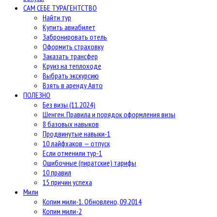
САМ СЕБЕ ТУРАГЕНТСТВО
Найти тур
Купить авиабилет
Забронировать отель
Оформить страховку
Заказать трансфер
Круиз на теплоходе
Выбрать экскурсию
Взять в аренду Авто
ПОЛЕЗНО
Без визы (11.2024)
Шенген. Правила и порядок оформления визы
8 базовых навыков
Продвинутые навыки-1
10 лайфхаков — отпуск
Если отменили тур-1
Ошибочные (пиратские) тарифы
10 правил
15 причин успеха
Мили
Копим мили-1. Обновлено, 09.2014
Копим мили-2