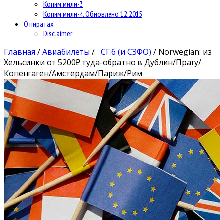
Копим мили-3
Копим мили-4. Обновлено 12.2015
О пиратах
Disclaimer
Главная
/
Авиабилеты
/
СПб (и СЗФО)
/
Norwegian: из
Хельсинки от 5200₽ туда-обратно в Дублин/Прагу/
Копенгаген/Амстердам/Париж/Рим