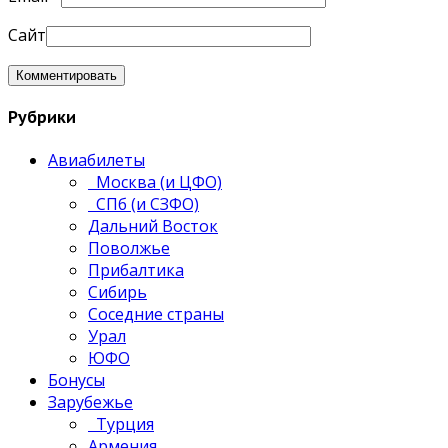
Сайт
Рубрики
Авиабилеты
Москва (и ЦФО)
СПб (и СЗФО)
Дальний Восток
Поволжье
Прибалтика
Сибирь
Соседние страны
Урал
ЮФО
Бонусы
Зарубежье
Турция
Армения