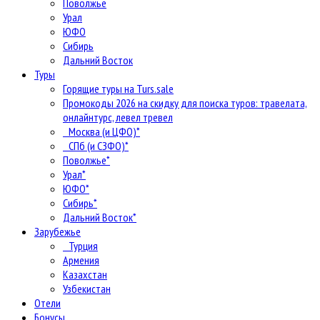
Поволжье
Урал
ЮФО
Сибирь
Дальний Восток
Туры
Горящие туры на Turs.sale
Промокоды 2026 на скидку для поиска туров: травелата,
онлайнтурс, левел тревел
Москва (и ЦФО)*
СПб (и СЗФО)*
Поволжье*
Урал*
ЮФО*
Сибирь*
Дальний Восток*
Зарубежье
Турция
Армения
Казахстан
Узбекистан
Отели
Бонусы